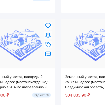
ьный участок, площадь: 2
Земельный участок, пло
.м., адрес (местонахождение):
251кв.м., адрес (местон
рно в 20 м по направлению на
Владимирская область, 
 от ориентира жилой дом,
Суздальский, МО Бого
000
₽
304 833.90
₽
РАД-455108
..
(сельское п...