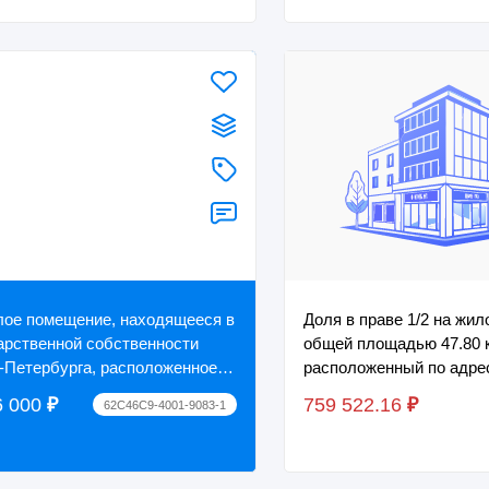
ое помещение, находящееся в
Доля в праве 1/2 на жи
арственной собственности
общей площадью 47.80 к
-Петербурга, расположенное
расположенный по адре
ресу: Санкт-Петербург, ул.
Калужская обл., р-н Сух
6 000
₽
759 522.16
₽
62C46C9-4001-9083-1
андра...
Волково, дом 10. К...