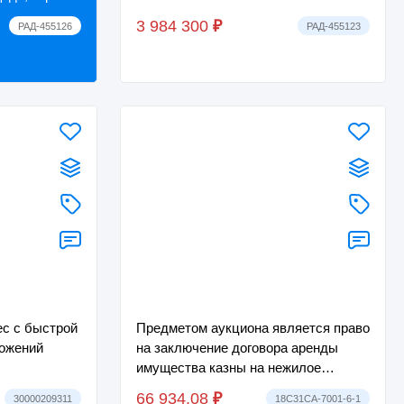
нахождения: 170028, Россия,
3 984 300
₽
РАД-455126
РАД-455123
Тверская область, г. Тверь, ...
ес с быстрой
Предметом аукциона является право
ожений
на заключение договора аренды
имущества казны на нежилое
помещение, площадью 21,7 кв.м.,
66 934.08
₽
30000209311
18C31CA-7001-6-1