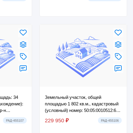
входящее в сос...
щадь: 34
Земельный участок, общей
ахождение):
площадью 1 802 кв.м., кадастровый
р-н
(условный) номер: 50:05:0010512:64,
любовское
расположенный по адресу: р-н
229 950
₽
РАД-455107
РАД-455106
Сергиево-По...