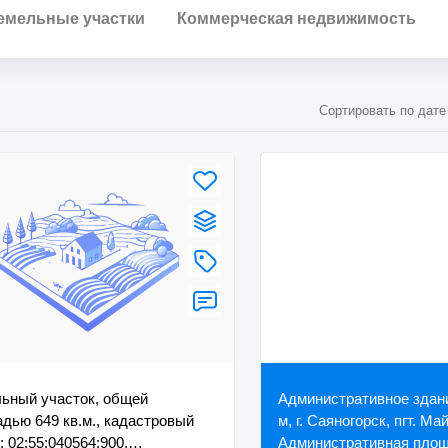
емельные участки
Коммерческая недвижимость
Сортировать по дате
ьный участок, общей
Административное здание
дью 649 кв.м., кадастровый
м, г. Саяногорск, пгт. Ма
: 02:55:040564:900,
Административная площа