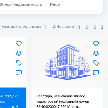
Жилая недвижимость
Иное
 публикации: сначала новые
12 На страницу
, 992,2 кв.
Квартира, назначение Жилое,
йна,
кадастровый (условный) номер
дь, стр. 4
69:40:0200047:330 Место