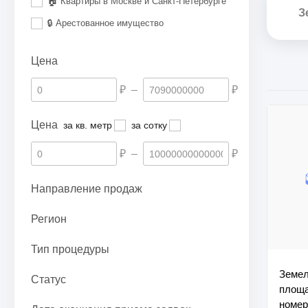
🏠 Квартиры в Москве и Санкт-Петербурге
З
🔒 Арестованное имущество
Цена
₽
–
₽
Цена
за кв. метр
за сотку
₽
–
₽
Направление продаж
Регион
Тип процедуры
Земел
Статус
площа
номер