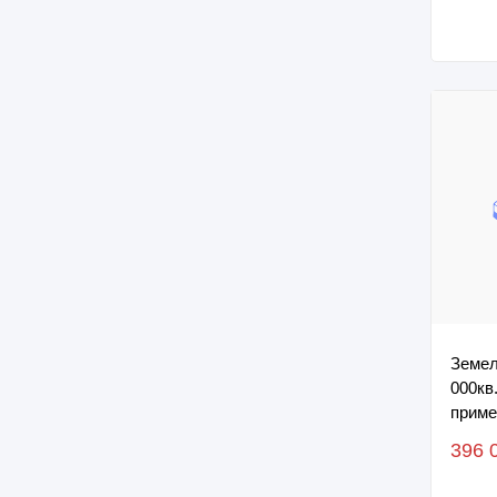
Земел
000кв
приме
север
396 
адрес.