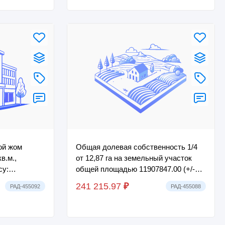
лой жом
Общая долевая собственность 1/4
в.м.,
от 12,87 га на земельный участок
су:
общей площадью 11907847.00 (+/-
иничский, с.
39229) кв.м. Местоположение
241 215.97
₽
РАД-455092
РАД-455088
установлено ...