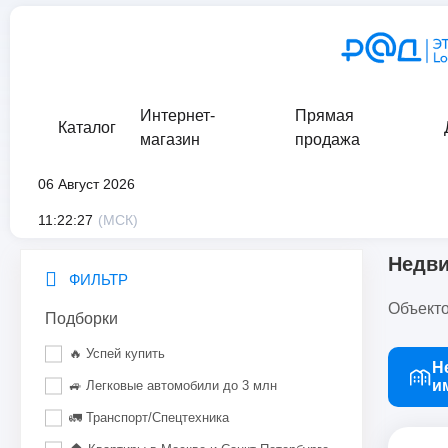
Интернет-
Прямая
Каталог
магазин
продажа
06 Август 2026
главная
/
каталог
/
недвижимое имущество
11:22:27
(МСК)
Недв
ФИЛЬТР
Объекто
Подборки
🔥 Успей купить
Н
и
🚙 Легковые автомобили до 3 млн
🚛 Транспорт/Спецтехника