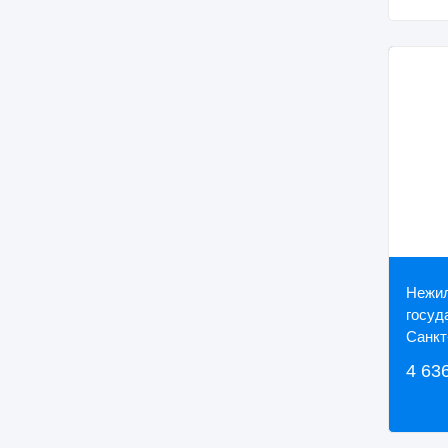
Нежил
госуд
Санкт
по ад
4 63
Алекс