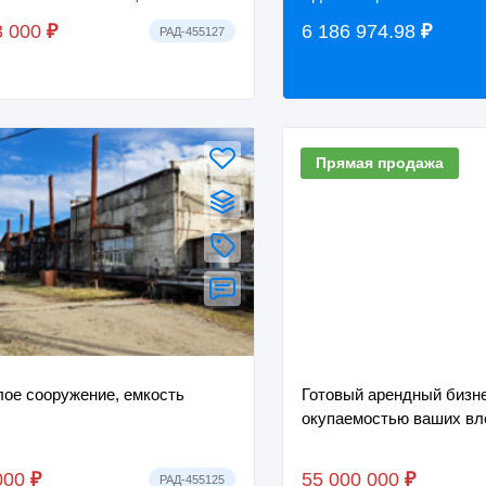
ложенный по адресу:
3 000
₽
6 186 974.98
₽
РАД-455127
йская Федерация, Республи...
Прямая продажа
ое сооружение, емкость
Готовый арендный бизн
окупаемостью ваших вл
000
₽
55 000 000
₽
РАД-455125