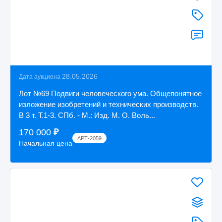
28.05.2026
Дата аукциона
Лот №69 Подвиги человеческого ума. Общепонятное
изложение изобретений и технических производств.
В 3 т. Т.1-3. СПб. - М.: Изд. М. О. Воль...
170 000
₽
АРТ-2059
Начальная цена