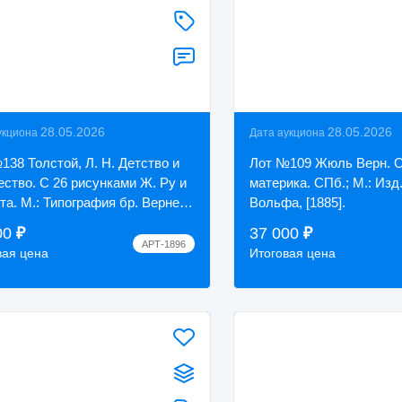
28.05.2026
28.05.2026
укциона
Дата аукциона
138 Толстой, Л. Н. Детство и
Лот №109 Жюль Верн. 
ество. С 26 рисунками Ж. Ру и
материка. СПб.; М.: Изд.
та. М.: Типография бр. Вернер.
Вольфа, [1885].
00
₽
37 000
₽
АРТ-1896
вая цена
Итоговая цена