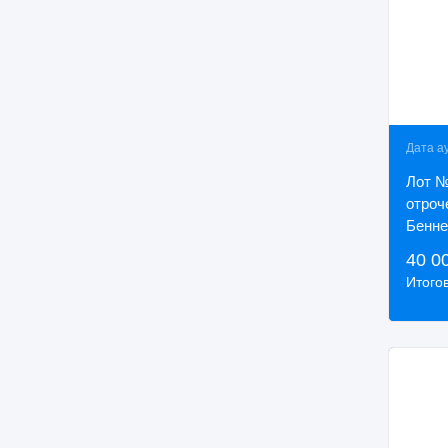
Дата а
Лот №
отроч
Бенне
1887.
40 0
Итого