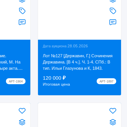
28.05.2026
Дата аукциона
ие.
Лот №127 [Державин, Г.] Сочинения
кий, М. На
Державина. [В 4 ч.]. Ч. 1-4. СПб.: В
ыре акта.
тип. Ильи Глазунова и К, 1843.
rchlewsky,
120 000
₽
АРТ-1904
АРТ-1897
Итоговая цена