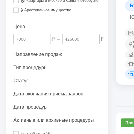
🏠 Квартиры в Москве и Санкт-Петербурге
Б
🔒 Арестованное имущество
Ю
Цена
₽
–
₽
Направление продаж
Тип процедуры
Статус
Дата окончания приема заявок
Дата процедур
Активные или архивные процедуры
Пря
Не требуется ЭП