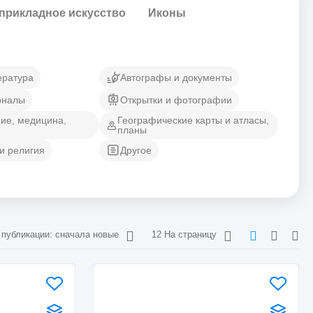
прикладное искусство
Иконы
ература
Автографы и документы
рналы
Открытки и фотографии
ние, медицина,
Географические карты и атласы,
планы
и религия
Другое
 публикации: сначала новые
12 На страницу