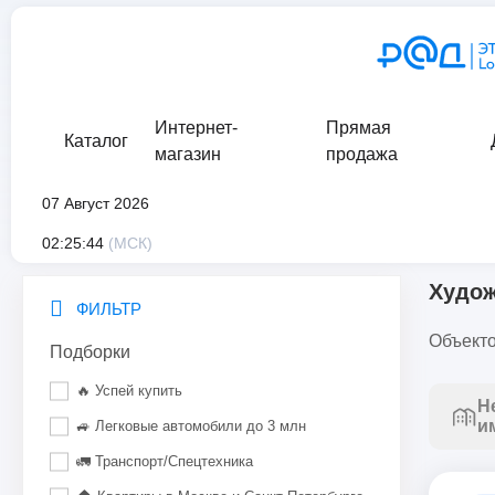
Интернет-
Прямая
Каталог
магазин
продажа
07 Август 2026
главная
/
каталог
/
искусство
/
букинистика
/
художественна
02:25:44
(МСК)
Худож
ФИЛЬТР
Объекто
Подборки
🔥 Успей купить
Н
и
🚙 Легковые автомобили до 3 млн
🚛 Транспорт/Спецтехника