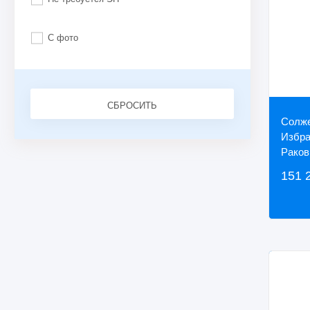
С фото
СБРОСИТЬ
Солже
Избра
Раков
151 