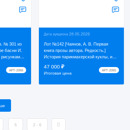
28.05.2026
Дата аукциона
з. № 301 из
Лот №142 [Чаянов, А. В. Первая
ре басни И.
книга прозы автора. Редкость.]
 рисунками
История парикмахерской куклы, или
Кружок
Последняя любовь московского
47 000
₽
архитектора ...
АРТ-2066
АРТ-2065
Итоговая цена
ьше
5
2 - 6