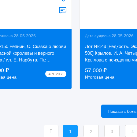
28.05.2026
28.05.2026
укциона
Дата аукциона
150 Репнин, С. Сказка о любви
Лот №149 [Редкость. Эк
асной королевы и верного
500] Крылов, И. А. Четы
 / ил. Е. Нарбута. Пг.:
Крылова с неизданными
ельство «Башня»; Тип. т-ва Р.
А. Орловского. СПб.: «
00
₽
57 000
₽
 ...
любител...
АРТ-2068
вая цена
Итоговая цена
Показать бол
1
2
3
4