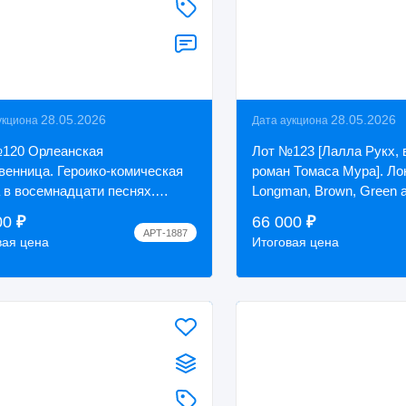
28.05.2026
28.05.2026
укциона
Дата аукциона
120 Орлеанская
Лот №123 [Лалла Рукх,
венница. Героико-комическая
роман Томаса Мура]. Ло
 в восемнадцати песнях.
Longman, Brown, Green 
ер. La pucelle d'Orleans] На
Longmans, 1842.
00
₽
66 000
₽
. языке. Geneve...
АРТ-1887
вая цена
Итоговая цена