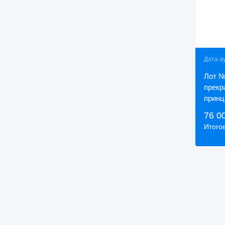
Дата а
Лот №
прекр
принца
Издат
76 0
Голике
Итого