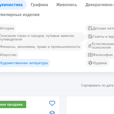
укинистика
Графика
Живопись
Декоративно-
велирные изделия
История
Детская лит
Описание стран и городов, путевые заметки,
Газеты и жу
путеводители
Естествозна
Финансы, экономика, право и промышленность
психология
Искусство
Философия 
Художественная литература
Иудаика
Сортировать по дате
мая продажа