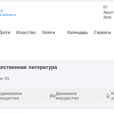
07
Август
2026
Долги
Искусство
Залоги
Календарь
Сервисы
Расширенный поиск
я литература
ественная литература
в: 65
едвижимое
Движимое
Н
мущество
имущество
а