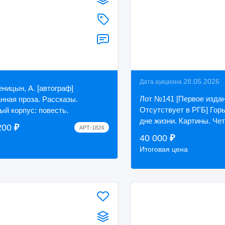
28.05.2026
Дата аукциона
ницын, А. [автограф]
Лот №141 [Первое издан
нная проза. Рассказы.
Отсутствует в РГБ] Горь
ый корпус: повесть.
дне жизни. Картины. Чет
200
₽
АРТ-1824
Мюнхен: Verlag dr. J. Ma
40 000
₽
[1902].
Итоговая цена