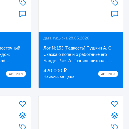
28.05.2026
Дата аукциона
 восточный
Лот №153 [Редкость] Пушкин А. С.
ндон:
Сказка о попе и о работнике его
and
Балде. Рис. А. Гранильщикова. -
Ленинград: Государственное
420 000
₽
издательство,...
АРТ-2069
АРТ-2067
Начальная цена