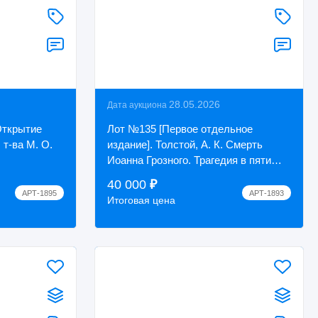
28.05.2026
Дата аукциона
Открытие
Лот №135 [Первое отдельное
 т-ва М. О.
издание]. Толстой, А. К. Смерть
Иоанна Грозного. Трагедия в пяти
действиях. СПб.: В тип. Морского
40 000
₽
министерства...
АРТ-1895
АРТ-1893
Итоговая цена