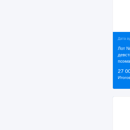
Дата а
Лот №
девст
поэма
[Вольт
27 0
франц
Итого