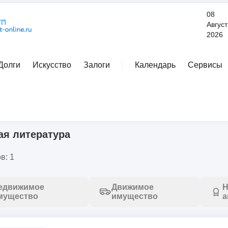
08
Август
2026
Долги
Искусство
Залоги
Календарь
Сервисы
Расширенный поиск
тура
ая литература
в: 1
едвижимое
Движимое
Н
мущество
имущество
а