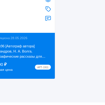
28.05.2026
укциона
96 [Автограф автора]
андров, Н. А. Волга.
рафические рассказы для
. Санкт-Петербург, 1874 год.
00
₽
ие В. П. Печатника.
АРТ-1911
вая цена