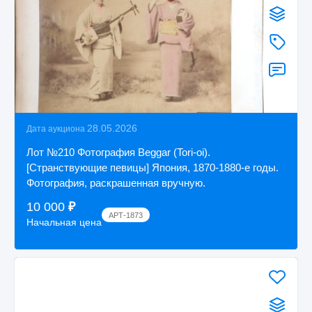
28.05.2026
Дата аукциона
Лот №210 Фотография Beggar (Tori-oi).
[Странствующие певицы] Япония, 1870-1880-е годы.
Фотография, раскрашенная вручную.
10 000
₽
АРТ-1873
Начальная цена