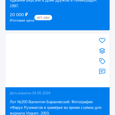
«Джанни Версаче в Доме дружбы в Ленинграде».
1987.
20 000
₽
АРТ-1864
Итоговая цена
28.05.2026
Дата аукциона
Лот №200 Валентин Барановский. Фотография
«Фарух Рузиматов в гримёрке во время съёмок для
журнала Vogue». 2003.