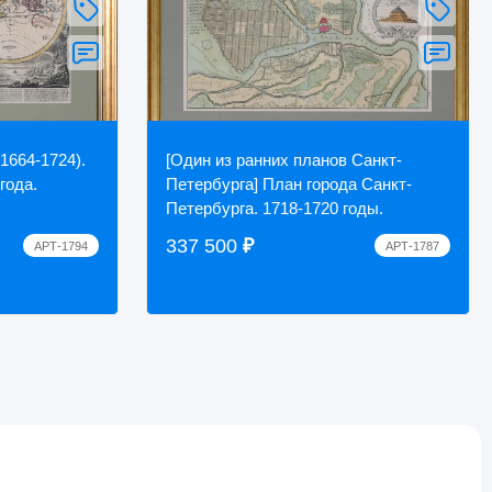
1664-1724).
[Один из ранних планов Санкт-
года.
Петербурга] План города Санкт-
Петербурга. 1718-1720 годы.
337 500
₽
АРТ-1794
АРТ-1787