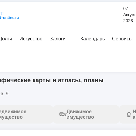
07
Август
2026
Долги
Искусство
Залоги
Календарь
Сервисы
Расширенный поиск
 карты и атласы, планы
афические карты и атласы, планы
в: 9
едвижимое
Движимое
Н
мущество
имущество
а