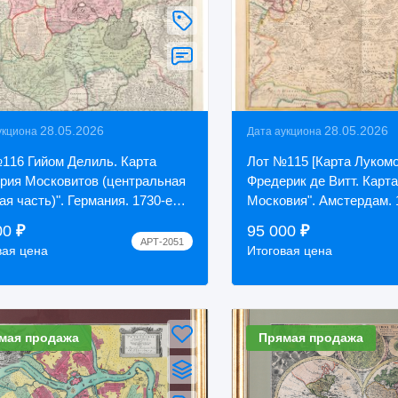
28.05.2026
28.05.2026
укциона
Дата аукциона
116 Гийом Делиль. Карта
Лот №115 [Карта Лукомо
рия Московитов (центральная
Фредерик де Витт. Карта
ая часть)". Германия. 1730-е
Московия". Амстердам. 
00
₽
95 000
₽
АРТ-2051
вая цена
Итоговая цена
мая продажа
Прямая продажа