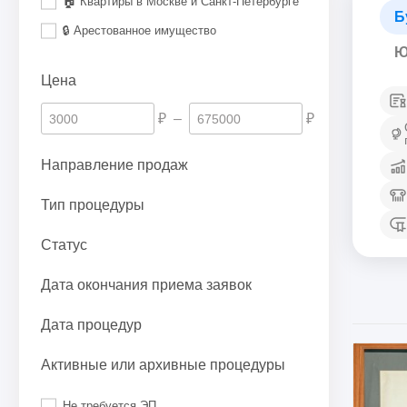
🏠 Квартиры в Москве и Санкт-Петербурге
Б
🔒 Арестованное имущество
Ю
Цена
₽
–
₽
Направление продаж
Тип процедуры
Статус
Дата окончания приема заявок
Дата процедур
Активные или архивные процедуры
Не требуется ЭП