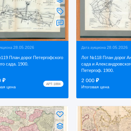
28.05.2026
28.05.2026
укциона
Дата аукциона
119 План дорог Петергофского
Лот №118 План дорог Ан
го сада. 1900.
сада и Александровского
Петергоф. 1900.
0
₽
2 000
₽
АРТ-1884
вая цена
Итоговая цена