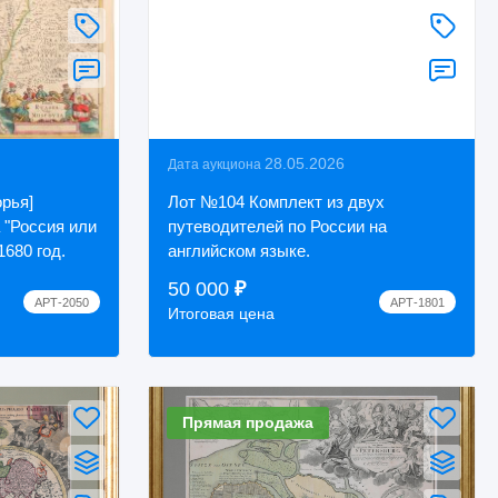
28.05.2026
Дата аукциона
рья]
Лот №104 Комплект из двух
 "Россия или
путеводителей по России на
1680 год.
английском языке.
50 000
₽
АРТ-2050
АРТ-1801
Итоговая цена
Прямая продажа