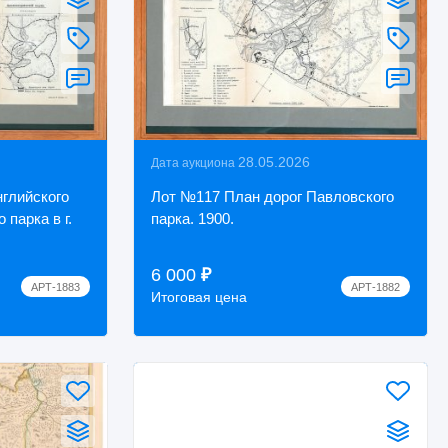
28.05.2026
Дата аукциона
глийского
Лот №117 План дорог Павловского
 парка в г.
парка. 1900.
6 000
₽
АРТ-1883
АРТ-1882
Итоговая цена