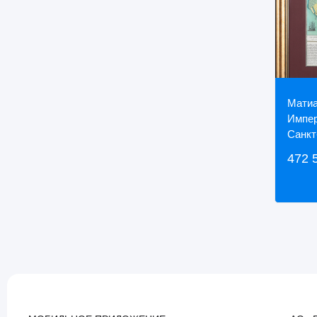
Матиа
Импер
Санкт
472 