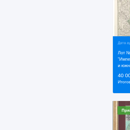
Дата а
Лот №
"Импе
и южн
годы.
40 0
Итого
Пря