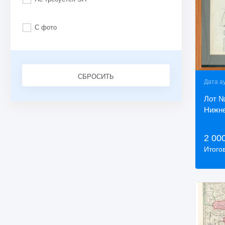
С фото
СБРОСИТЬ
Дата а
Лот №
Нижне
2 00
Итого