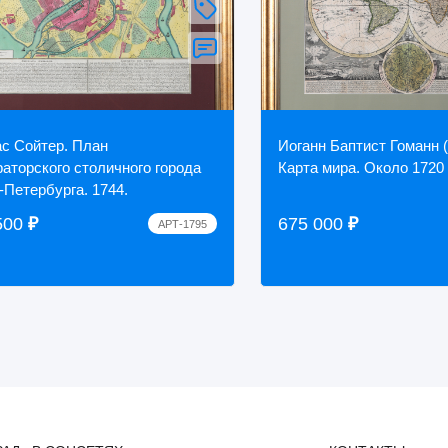
с Сойтер. План
Иоганн Баптист Гоманн (
аторского столичного города
Карта мира. Около 1720 
-Петербурга. 1744.
500
₽
675 000
₽
АРТ-1795