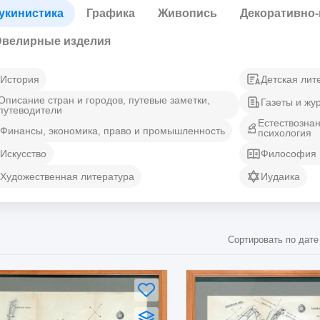
укинистика
Графика
Живопись
Декоративно-
велирные изделия
История
Детская лит
Описание стран и городов, путевые заметки,
Газеты и жу
путеводители
Естествозна
Финансы, экономика, право и промышленность
психология
Искусство
Философия 
Художественная литература
Иудаика
Сортировать по дате