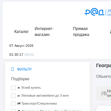
Интернет-
Прямая
Каталог
магазин
продажа
07 Август 2026
главная
/
каталог
/
искусство
/
букинистика
/
географические
01:30:17
(МСК)
Геогр
ФИЛЬТР
Объекто
Подборки
🔥 Успей купить
Н
и
🚙 Легковые автомобили до 3 млн
🚛 Транспорт/Спецтехника