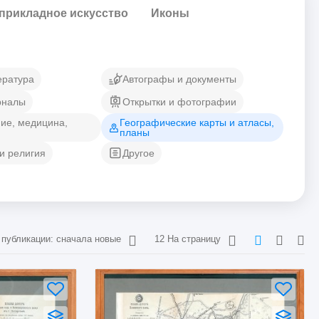
прикладное искусство
Иконы
ература
Автографы и документы
рналы
Открытки и фотографии
ние, медицина,
Географические карты и атласы,
планы
и религия
Другое
 публикации: сначала новые
12 На страницу