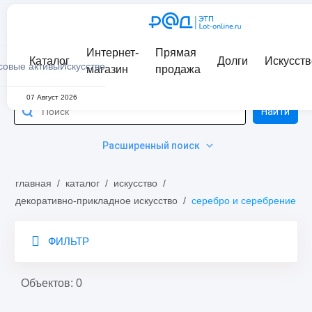
Интернет-
Прямая
Каталог
Долги
Искусств
совые активы
Искусство
магазин
продажа
07 Август 2026
Найти
Расширенный поиск
главная
/
каталог
/
искусство
/
декоративно-прикладное искусство
/
серебро и серебрение
ФИЛЬТР
Объектов: 0