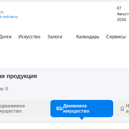
07
Август
2026
Долги
Искусство
Залоги
Календарь
Сервисы
Расширенный поиск
о
/
рыбная продукция
я продукция
в: 0
едвижимое
Движимое
Н
мущество
имущество
а