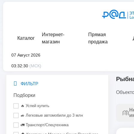
Интернет-
Прямая
Каталог
магазин
продажа
07 Август 2026
главная
/
каталог
/
движимое имущество
/
прочее имуществ
03:32:30
(МСК)
Рыбна
ФИЛЬТР
Объекто
Подборки
🔥 Успей купить
Н
и
🚙 Легковые автомобили до 3 млн
🚛 Транспорт/Спецтехника