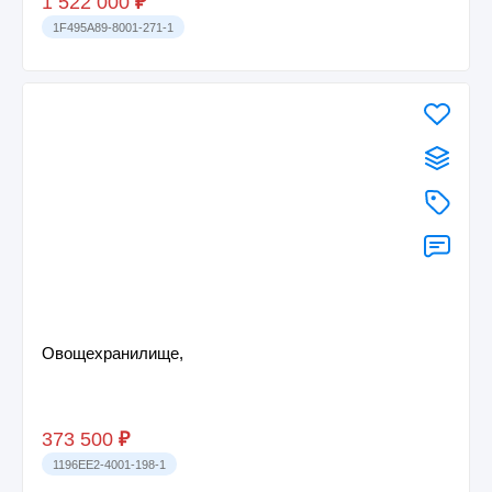
1 522 000
₽
1F495A89-8001-271-1
Овощехранилище,
373 500
₽
1196EE2-4001-198-1