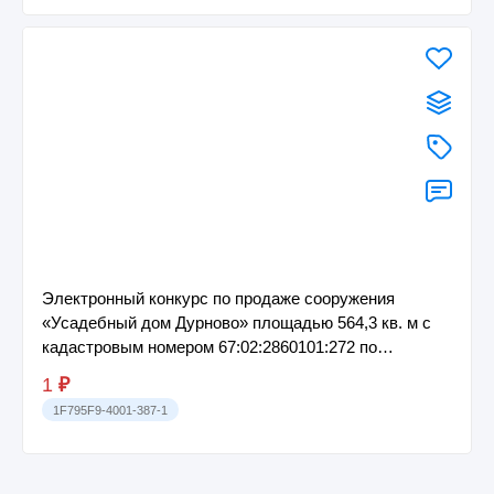
Электронный конкурс по продаже сооружения
«Усадебный дом Дурново» площадью 564,3 кв. м с
кадастровым номером 67:02:2860101:272 по
адресу:...
1
₽
1F795F9-4001-387-1