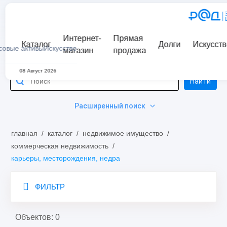
Интернет-
Прямая
Каталог
Долги
Искусств
совые активы
Искусство
магазин
продажа
08 Август 2026
Найти
Расширенный поиск
главная
/
каталог
/
недвижимое имущество
/
коммерческая недвижимость
/
карьеры, месторождения, недра
ФИЛЬТР
Объектов: 0