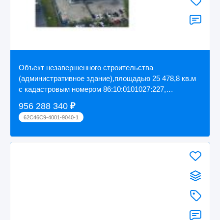
Объект незавершенного строительства
(административное здание),площадью 25 478,8 кв.м
с кадастровым номером 86:10:0101027:227,
расположенн...
956 288 340
₽
62C46C9-4001-9040-1