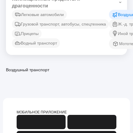
драгоценности
Легковые автомобили
Воздуш
Грузовой транспорт, автобусы, спецтехника
Ж.-д. т
Прицепы
Иной т
Водный транспорт
Мототе
Воздушный транспорт
МОБИЛЬНОЕ ПРИЛОЖЕНИЕ