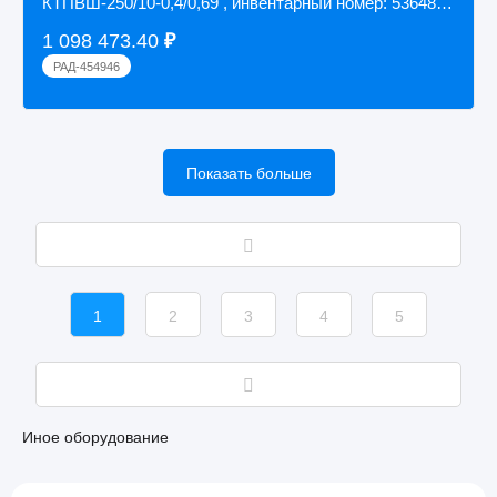
КТПВШ-250/10-0,4/0,69 , инвентарный номер: 53648,
заводской номер: 0154...
1 098 473.40
₽
РАД-454946
Показать больше
1
2
3
4
5
Иное оборудование