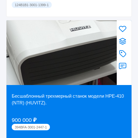
124B1B1-3001-1399-1
Бесшаблонный трехмерный станок модели HPE-410
(NTR) (HUVITZ).
900 000
₽
394BFA-3001-2447-1