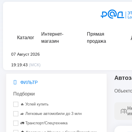
Интернет-
Прямая
Каталог
магазин
продажа
07 Август 2026
главная
/
каталог
/
движимое имущество
/
транспорт
/
авто
19:19:43
(МСК)
Автоз
ФИЛЬТР
Объекто
Подборки
🔥 Успей купить
Н
и
🚙 Легковые автомобили до 3 млн
🚛 Транспорт/Спецтехника