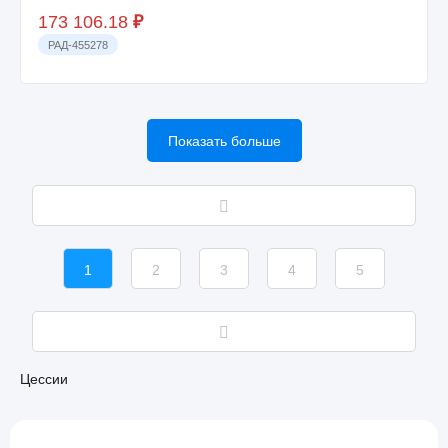
173 106.18
₽
РАД-455278
Показать больше
1
2
3
4
5
Цессии