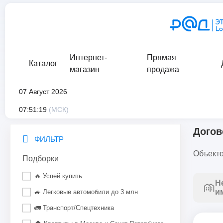
Интернет-
Прямая
Каталог
магазин
продажа
07 Август 2026
главная
/
каталог
/
нематериальные и финансовые активы
/
07:51:19
(МСК)
Догов
ФИЛЬТР
Объекто
Подборки
🔥 Успей купить
Н
и
🚙 Легковые автомобили до 3 млн
🚛 Транспорт/Спецтехника