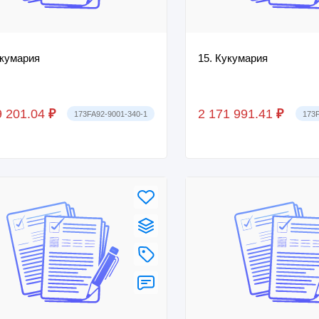
укумария
15. Кукумария
9 201.04
₽
2 171 991.41
₽
173FA92-9001-340-1
173F