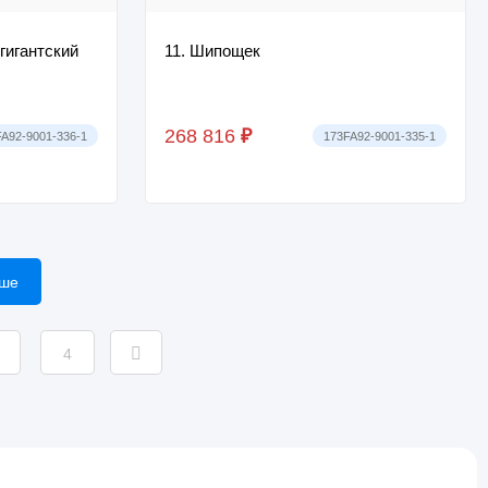
гигантский
11. Шипощек
268 816
₽
A92-9001-336-1
173FA92-9001-335-1
ьше
4