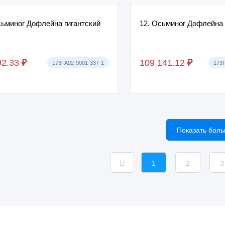
сьминог Дофлейна гигантский
12. Осьминог Дофлейна 
92.33
₽
109 141.12
₽
173FA92-9001-337-1
173F
Показать бол
1
2
3