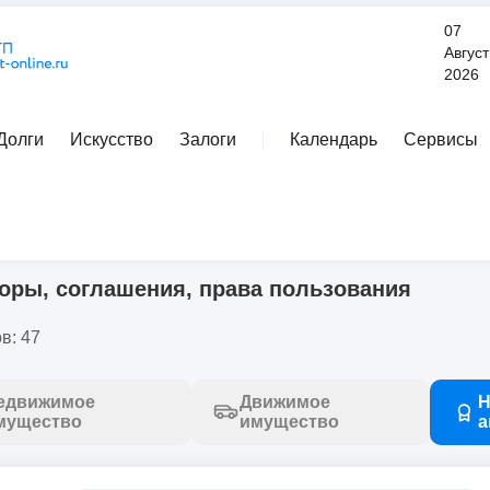
07
Август
2026
Долги
Искусство
Залоги
Календарь
Сервисы
Расширенный поиск
договоры, соглашения, права пользования
оры, соглашения, права пользования
в: 47
едвижимое
Движимое
Н
мущество
имущество
а