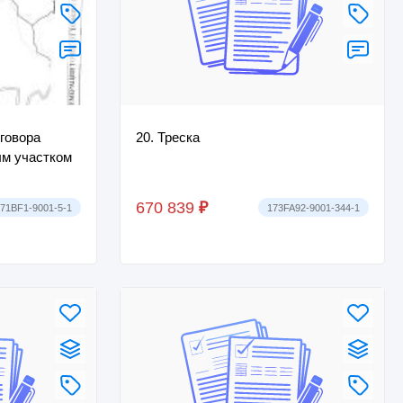
говора
20. Треска
м участком
670 839
₽
71BF1-9001-5-1
173FA92-9001-344-1