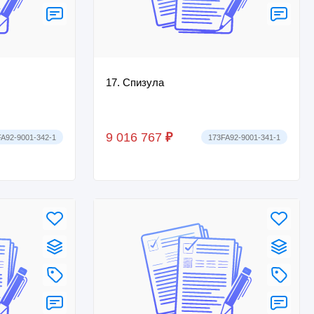
17. Спизула
9 016 767
₽
A92-9001-342-1
173FA92-9001-341-1