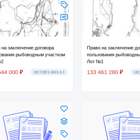
 на заключение договора
Право на заключение до
ования рыбоводным участком
пользования рыбоводны
№2
Лот №1
644 000
₽
133 461 280
₽
18C71BF1-9001-6-1
18C