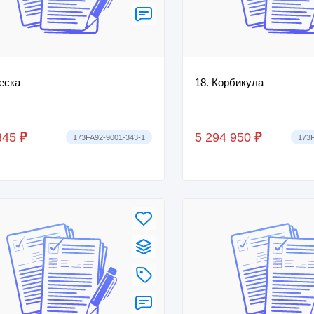
реска
18. Корбикула
345
₽
5 294 950
₽
173FA92-9001-343-1
173F