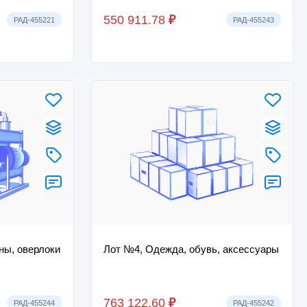
РЗ Т943КМ14,
550 911.78
₽
РАД-455221
РАД-455243
ы, оверлоки
Лот №4, Одежда, обувь, аксессуары
763 122.60
₽
РАД-455244
РАД-455242