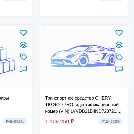
вары
Транспортное средство CHERY
TIGGO 7PRO, идентификационный
номер (VIN) LVVDB21B4ND723721,
2022 г.в..
1 109 250
₽
РАД-455241
РАД-455250