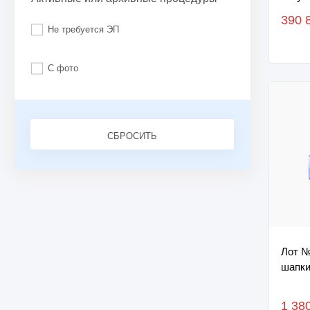
цвет 
390 
№...
Не требуется ЭП
С фото
СБРОСИТЬ
Лот №
шапк
1 38