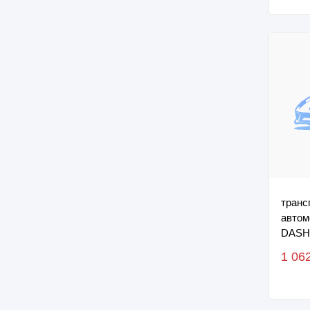
транс
автом
DASHI
HJRPB
1 06