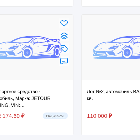
портное средство -
Лот №2, автомобиль ВА
обиль, Марка: JETOUR
г.в.
NG, VIN:
GFB5PB361714, г.в. 2023.
2 174.60
₽
110 000
₽
РАД-455251