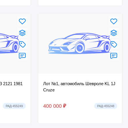
З 2121 1981
Лот №1, автомобиль Шевроле KL 1J
Cruze
400 000
₽
РАД-455249
РАД-455248