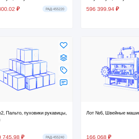
серый, ГРЗ M514MT14, ПТС
0090875, цвет белый, Г
800.02
₽
596 399.94
₽
РАД-455220
П...
2, Пальто, пуховики рукавицы,
Лот №6, Швейные машин
и
0 745.98
₽
166 068
₽
РАД-455240