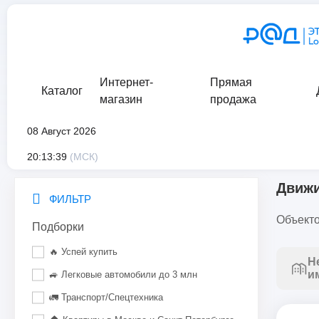
Интернет-
Прямая
Каталог
магазин
продажа
08 Август 2026
главная
/
каталог
/
движимое имущество
20:13:39
(МСК)
Движ
ФИЛЬТР
Объекто
Подборки
🔥 Успей купить
Н
и
🚙 Легковые автомобили до 3 млн
🚛 Транспорт/Спецтехника