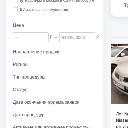
🏠 Квартиры в Москве и Санкт-Петербурге
Т
🔒 Арестованное имущество
Цена
₽
–
₽
Направление продаж
Регион
Тип процедуры
Статус
Дата окончания приема заявок
Лот №
Дата процедур
Nissan
отсут
Активные или архивные процедуры