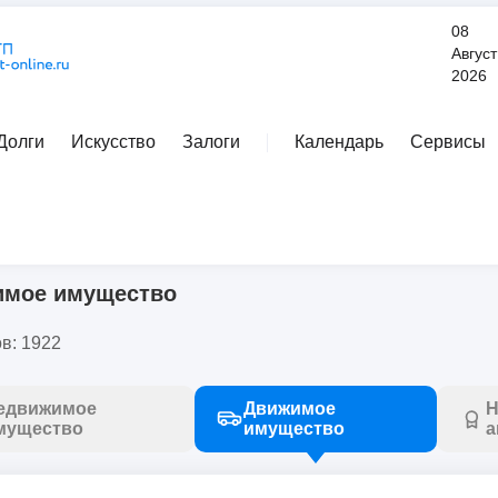
08
Август
2026
Долги
Искусство
Залоги
Календарь
Сервисы
Расширенный поиск
имое имущество
в: 1922
едвижимое
Движимое
Н
мущество
имущество
а