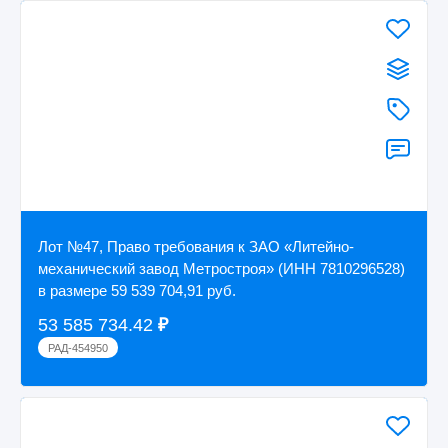
Лот №47, Право требования к ЗАО «Литейно-
механический завод Метростроя» (ИНН 7810296528)
в размере 59 539 704,91 руб.
53 585 734.42
₽
РАД-454950