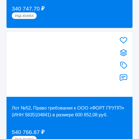
340 747.70
₽
РАД-454954
Лот №52, Право требования к ООО «ФОРТ ГРУПП»
(ИНН 5835104841) в размере 600 852,08 руб.
540 766.87
₽