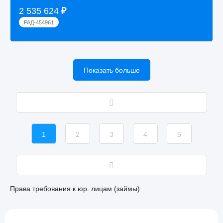
2 535 624
₽
РАД-454961
Показать больше
1
2
3
4
5
Права требования к юр. лицам (займы)