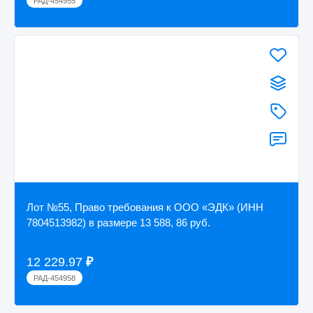
РАД-454955
Лот №55, Право требования к ООО «ЭДК» (ИНН
7804513982) в размере 13 588, 86 руб.
12 229.97
₽
РАД-454958