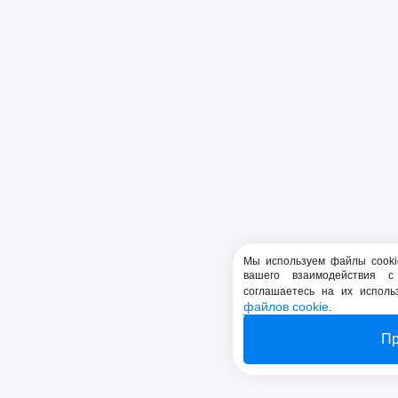
Мы используем файлы cooki
вашего взаимодействия 
соглашаетесь на их испол
файлов cookie
.
Пр