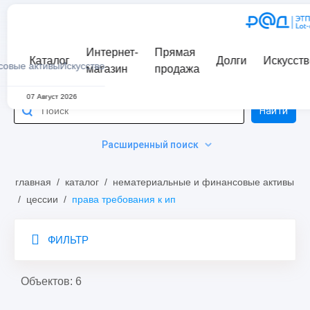
Интернет-
Прямая
Каталог
Долги
Искусств
совые активы
Искусство
магазин
продажа
07 Август 2026
Найти
Расширенный поиск
главная
/
каталог
/
нематериальные и финансовые активы
/
цессии
/
права требования к ип
ФИЛЬТР
Объектов: 6