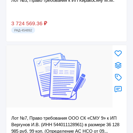
Лот №3, Право требования к ИП Киракосяну М.М.
3 724 569.36
₽
РАД-454892
Лот №7, Право требования ООО СК «СМУ 9» к ИП
Вергунов И.В. (ИНН 544011128961) в размере 36 128
985 руб. 99 коп. (Определение АС НСО от 09...