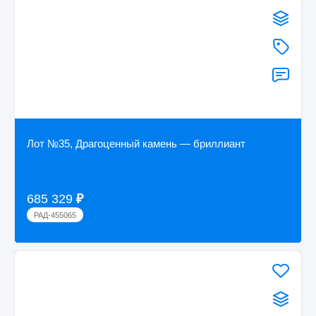
Лот №35, Драгоценный камень — бриллиант
685 329
₽
РАД-455065