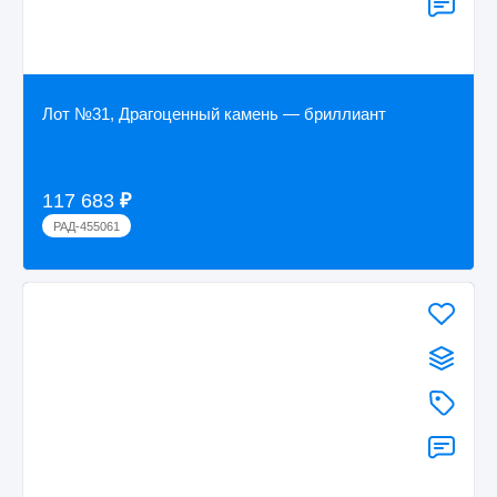
Лот №31, Драгоценный камень — бриллиант
117 683
₽
РАД-455061