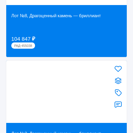
Лот №8, Драгоценный камень — бриллиант
104 847
₽
РАД-455038