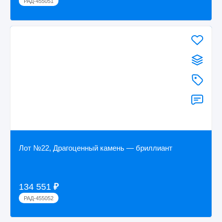
РАД-455051
Лот №22, Драгоценный камень — бриллиант
134 551
₽
РАД-455052