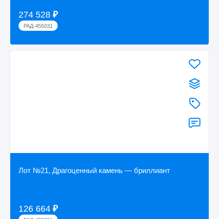
274 528
₽
РАД-455031
Лот №21, Драгоценный камень — бриллиант
126 664
₽