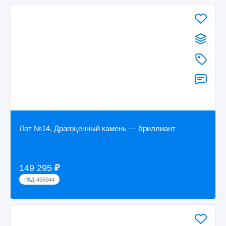
Лот №14, Драгоценный камень — бриллиант
149 295
₽
РАД-455044