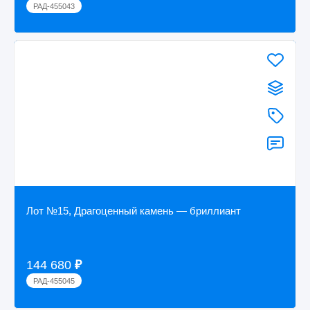
РАД-455043
Лот №15, Драгоценный камень — бриллиант
144 680
₽
РАД-455045