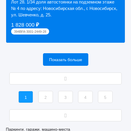
Лот 28. 1/34 доля автостоянки на подземном этаже
№ 4 по адресу: Новосибирская обл., г. Новосибирск,
ул. Шевченко, д. 25.
1 828 000
₽
394BFA-3001-2449-28
Показать больше
1
2
3
4
5
Паркинги, гаражи, машино-места