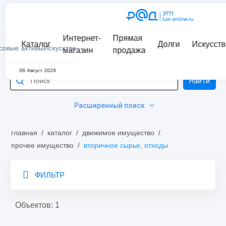
Интернет-
Прямая
Каталог
Долги
Искусств
совые активы
Искусство
магазин
продажа
06 Август 2026
Найти
Расширенный поиск
главная
/
каталог
/
движимое имущество
/
прочее имущество
/
вторичное сырье, отходы
ФИЛЬТР
Объектов: 1