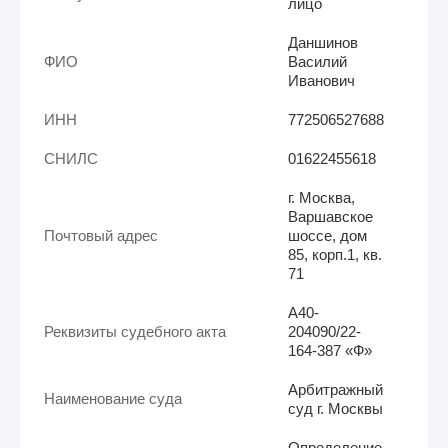
лицо
Даншинов
ФИО
Василий
Иванович
ИНН
772506527688
СНИЛС
01622455618
г. Москва,
Варшавское
Почтовый адрес
шоссе, дом
85, корп.1, кв.
71
А40-
Реквизиты судебного акта
204090/22-
164-387 «Ф»
Арбитражный
Наименование суда
суд г. Москвы
Определение