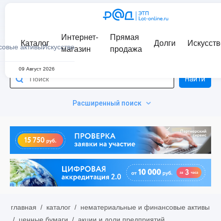
Интернет-
Прямая
Каталог
Долги
Искусств
совые активы
Искусство
магазин
продажа
09 Август 2026
Найти
Расширенный поиск
главная
/
каталог
/
нематериальные и финансовые активы
/
ценные бумаги
/
акции и доли предприятий