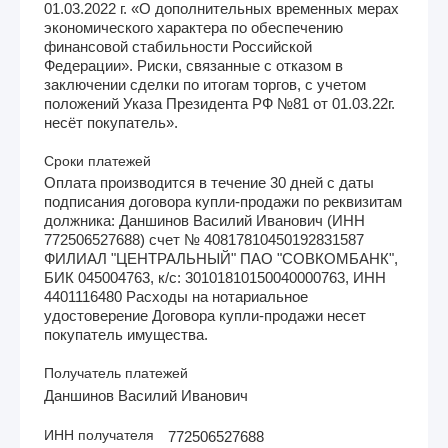
01.03.2022 г. «О дополнительных временных мерах
экономического характера по обеспечению
финансовой стабильности Российской
Федерации». Риски, связанные с отказом в
заключении сделки по итогам торгов, с учетом
положений Указа Президента РФ №81 от 01.03.22г.
несёт покупатель».
Сроки платежей
Оплата производится в течение 30 дней с даты
подписания договора купли-продажи по реквизитам
должника: Даншинов Василий Иванович (ИНН
772506527688) счет № 40817810450192831587
ФИЛИАЛ "ЦЕНТРАЛЬНЫЙ" ПАО "СОВКОМБАНК",
БИК 045004763, к/с: 30101810150040000763, ИНН
4401116480 Расходы на нотариальное
удостоверение Договора купли-продажи несет
покупатель имущества.
Получатель платежей
Даншинов Василий Иванович
ИНН получателя
772506527688