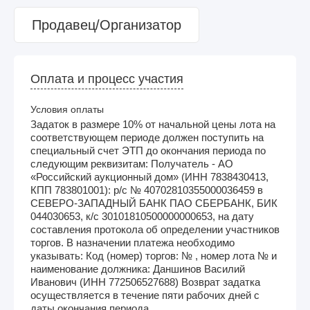
Продавец/Организатор
Оплата и процесс участия
Условия оплаты
Задаток в размере 10% от начальной цены лота на
соответствующем периоде должен поступить на
специальный счет ЭТП до окончания периода по
следующим реквизитам: Получатель - АО
«Российский аукционный дом» (ИНН 7838430413,
КПП 783801001): р/с № 40702810355000036459 в
СЕВЕРО-ЗАПАДНЫЙ БАНК ПАО СБЕРБАНК, БИК
044030653, к/с 30101810500000000653, на дату
составления протокола об определении участников
торгов. В назначении платежа необходимо
указывать: Код (номер) торгов: № , номер лота № и
наименование должника: Даншинов Василий
Иванович (ИНН 772506527688) Возврат задатка
осуществляется в течение пяти рабочих дней с
даты окончания периода