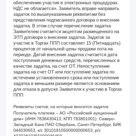
обеспечению участия в электронных процедурах.
НДС не облагается». Заявитель вправе направить
задаток по вышеуказанным реквизитам без
представления подписанного договора о внесении
задатка. В этом случае перечисление задатка
Заявителем считается акцептом размещенного на
ЭТП договора о внесении задатка. Задаток за
участие в Торгах ППП составляет 15 (Пятнадцать)
процентов от начальной цены продажи лота на
периоде. Датой внесения задатка считается дата
поступления денежных средств, перечисленных в
качестве задатка, на счет ОТ. Непоступление
задатка на счет ОТ или поступление задатка по
истечении установленного срока или поступление
задатка в меньшем размере является основанием
для отказа в допуске Заявителя к участию в Торгах
ППП
Реквизиты счетов, на которые вносится задаток
Получатель платежа – АО «Российский аукционный 
дом» (ИНН 7838430413, КПП 783801001): Северо-
Западный Банк ПАО Сбербанк, Санкт-Петербург, БИК 
044030653, к/с 30101810500000000653, р/с 
40702810355000036459