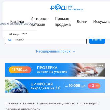
Интернет-
Прямая
Каталог
Долги
Искусств
совые активы
Искусство
магазин
продажа
09 Август 2026
Найти
Расширенный поиск
главная
/
каталог
/
движимое имущество
/
транспорт
/
легковые автомобили