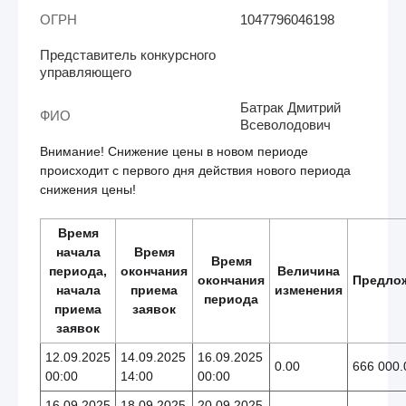
ОГРН
1047796046198
Представитель конкурсного
управляющего
Батрак Дмитрий
ФИО
Всеволодович
Внимание! Снижение цены в новом периоде
происходит с первого дня действия нового периода
снижения цены!
Время
начала
Время
Время
периода,
окончания
Величина
окончания
Предло
начала
приема
изменения
периода
приема
заявок
заявок
12.09.2025
14.09.2025
16.09.2025
0.00
666 000.
00:00
14:00
00:00
16.09.2025
18.09.2025
20.09.2025