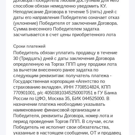
Договора Победитель любым доступным для него
способом обязан немедленно уведомить КУ.
Неподписание Договора в течение 5 (пять) дней с
даты его направления Победителю означает отказ
(уклонение) Победителя от заключения Договора.
Сумма внесенного Победителем задатка
засчитывается в счет цены приобретенного лота
Сроки платежей
Победитель обязан уплатить продавцу в течение
30 (Тридцать) дней с даты заключения Договора
определенную на Торгах ППП цену продажи лота
за вычетом внесенного ранее задатка по
следующим реквизитам: получатель платежа -
Государственная корпорация «Агентство по
страхованию вкладов», ИНН 7708514824, КПП
770901001, р/с 40503810345250007051 в ГУ Банка
России по ЦФО, Москва 35, БИК 044525000. В
назначении платежа необходимо указывать
наименование финансовой организации и
Победителя, реквизиты Договора, номер лота и
период проведения Торгов ППП. В случае, если
Победитель не исполнит свои обязательства,
указанные в настоящем сообщении, ОТ и продавец