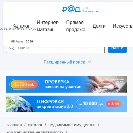
Интернет-
Прямая
Каталог
Долги
Искусств
совые активы
Искусство
магазин
продажа
08 Август 2026
Найти
Расширенный поиск
главная
/
каталог
/
недвижимое имущество
/
коммерческая недвижимость
/