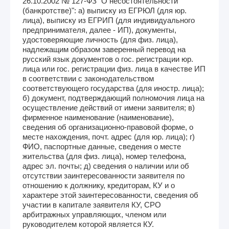
26.10.2002 № 127-ФЗ "О несостоятельности
(банкротстве)": а) выписку из ЕГРЮЛ (для юр.
лица), выписку из ЕГРИП (для индивидуального
предпринимателя, далее - ИП), документы,
удостоверяющие личность (для физ. лица),
надлежащим образом заверенный перевод на
русский язык документов о гос. регистрации юр.
лица или гос. регистрации физ. лица в качестве ИП
в соответствии с законодательством
соответствующего государства (для иностр. лица);
б) документ, подтверждающий полномочия лица на
осуществление действий от имени заявителя; в)
фирменное наименование (наименование),
сведения об организационно-правовой форме, о
месте нахождения, почт. адрес (для юр. лица); г)
ФИО, паспортные данные, сведения о месте
жительства (для физ. лица), номер телефона,
адрес эл. почты; д) сведения о наличии или об
отсутствии заинтересованности заявителя по
отношению к должнику, кредиторам, КУ и о
характере этой заинтересованности, сведения об
участии в капитале заявителя КУ, СРО
арбитражных управляющих, членом или
руководителем которой является КУ.