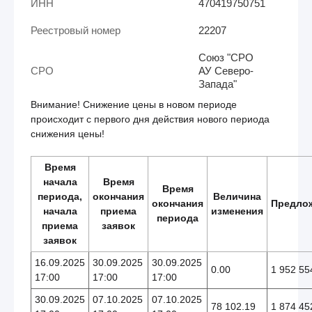
ИНН
470419750751
Реестровый номер
22207
Союз "СРО
СРО
АУ Северо-
Запада"
Внимание! Снижение цены в новом периоде
происходит с первого дня действия нового периода
снижения цены!
Время
начала
Время
Время
периода,
окончания
Величина
окончания
Предло
начала
приема
изменения
периода
приема
заявок
заявок
16.09.2025
30.09.2025
30.09.2025
0.00
1 952 55
17:00
17:00
17:00
30.09.2025
07.10.2025
07.10.2025
78 102.19
1 874 45