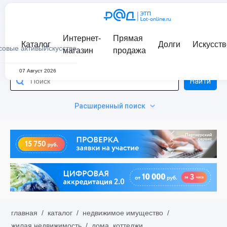
Интернет-
Прямая
Каталог
Долги
Искусств
совые активы
Искусство
магазин
продажа
07 Август 2026
Найти
Расширенный поиск
главная
/
каталог
/
недвижимое имущество
/
жилая недвижимость
/
дома, коттеджи