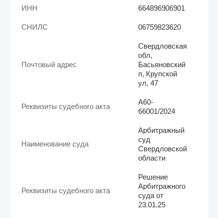
ИНН
664896906901
СНИЛС
06759823620
Свердловская
обл,
Почтовый адрес
Басьяновский
п, Крупской
ул, 47
А60-
Реквизиты судебного акта
66001/2024
Арбитражный
суд
Наименование суда
Свердловской
области
Решение
Арбитражного
Реквизиты судебного акта
суда от
23.01.25