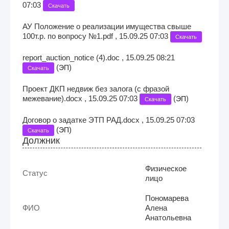
07:03
Скачать
АУ Положение о реализации имущества свыше
100т.р. по вопросу №1.pdf , 15.09.25 07:03
Скачать
report_auction_notice (4).doc , 15.09.25 08:21
(
)
ЭП
Скачать
Проект ДКП недвиж без залога (с фразой
межевание).docx , 15.09.25 07:03
(
)
ЭП
Скачать
Договор о задатке ЭТП РАД.docx , 15.09.25 07:03
(
)
ЭП
Скачать
Должник
Физическое
Статус
лицо
Пономарева
ФИО
Алена
Анатольевна