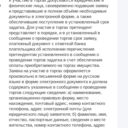
К участию в торгах допускаются юридические и
в
физические лица, своевременно подавшие заявку
и представившие в полном объёме необходимые
документы в электронной форме, а также
обеспечившие поступление в установленный срок
задатка. Для участия в торгах претендент
представляет в порядке, и в установленный в
сообщении о проведении торгов срок заявку,
платежный документ с отметкой банка
плательщика об исполнении перечисления
претендентом установленного в сообщении о
проведении торгов задатка в счет обеспечения
оплаты приобретаемого на торгах имущества.
Заявка на участие в торгах оформляется
произвольно в письменной форме на русском
языке в форме электронного документа и должна
содержать указанные в сообщении о проведении
торгов следующие сведения: а) наименование,
организационно-правовую форму, место
нахождения, почтовый адрес, номер контактного
телефона, адрес электронной почты (для
юридического лица) заявителя; б) фамилию, имя,
отчество, паспортные данные, сведения о месте
жительства, номер контактного телефона, адрес