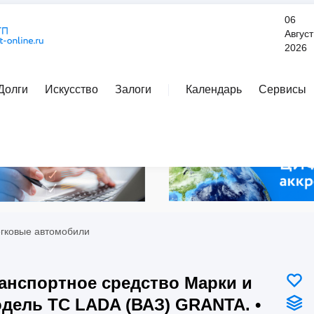
06
Август
2026
Долги
Искусство
Залоги
Календарь
Сервисы
Расширенный поиск
егковые автомобили
анспортное средство Марки и
дель ТС LADA (ВАЗ) GRANTA. •