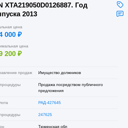
N XTA219050D0126887. Год
пуска 2013
альная цена
4 000
₽
имальная цена
9 200
₽
равление продаж
Имущество должников
 процедуры
Продажа посредством публичного
предложения
лота
РАД-427645
 процедуры
247625
он
Тюменская обл