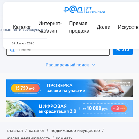
Интернет-
Прямая
Каталог
Долги
Искусств
совые активы
Искусство
магазин
продажа
07 Август 2026
Найти
Расширенный поиск
главная
/
каталог
/
недвижимое имущество
/
жилая недвижимость
/
комнаты