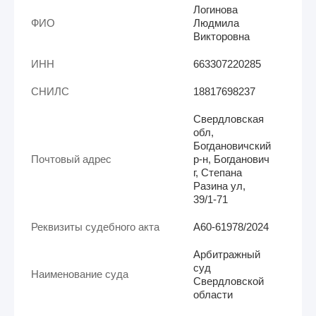
Логинова
ФИО
Людмила
Викторовна
ИНН
663307220285
СНИЛС
18817698237
Свердловская
обл,
Богдановичский
Почтовый адрес
р-н, Богданович
г, Степана
Разина ул,
39/1-71
Реквизиты судебного акта
А60-61978/2024
Арбитражный
суд
Наименование суда
Свердловской
области