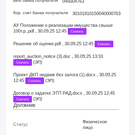
БИК банка получателя
045004763
Кор. счет банка получателя
30101810150040000763
АУ Положение о реализации имущества свыше
100т.р..pdf , 30.09.25 12:45
Скачать
Решение об оценке.pdf , 30.09.25 12:45
Скачать
report_auction_notice (3).doc , 30.09.25 13:33
(
)
ЭП
Скачать
Проект ДКП недвиж без залога (1).docx , 30.09.25
12:45
(
)
ЭП
Скачать
Договор о задатке ЭТП РАД.docx , 30.09.25 12:45
(
)
ЭП
Скачать
Должник
Физическое
Статус
лицо