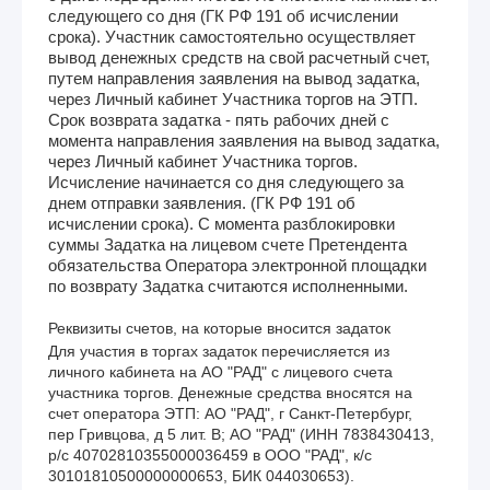
следующего со дня (ГК РФ 191 об исчислении
срока). Участник самостоятельно осуществляет
вывод денежных средств на свой расчетный счет,
путем направления заявления на вывод задатка,
через Личный кабинет Участника торгов на ЭТП.
Срок возврата задатка - пять рабочих дней с
момента направления заявления на вывод задатка,
через Личный кабинет Участника торгов.
Исчисление начинается со дня следующего за
днем отправки заявления. (ГК РФ 191 об
исчислении срока). С момента разблокировки
суммы Задатка на лицевом счете Претендента
обязательства Оператора электронной площадки
по возврату Задатка считаются исполненными.
Реквизиты счетов, на которые вносится задаток
Для участия в торгах задаток перечисляется из 
личного кабинета на АО "РАД" с лицевого счета 
участника торгов. Денежные средства вносятся на 
счет оператора ЭТП: АО "РАД", г Санкт-Петербург, 
пер Гривцова, д 5 лит. В; АО "РАД" (ИНН 7838430413, 
р/с 40702810355000036459 в ООО "РАД", к/с 
30101810500000000653, БИК 044030653). 