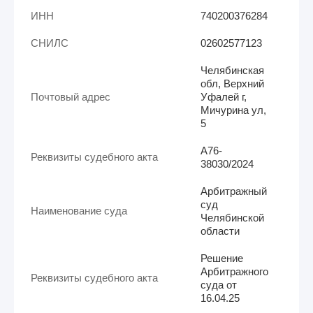
ИНН
740200376284
СНИЛС
02602577123
Челябинская
обл, Верхний
Почтовый адрес
Уфалей г,
Мичурина ул,
5
А76-
Реквизиты судебного акта
38030/2024
Арбитражный
суд
Наименование суда
Челябинской
области
Решение
Арбитражного
Реквизиты судебного акта
суда от
16.04.25