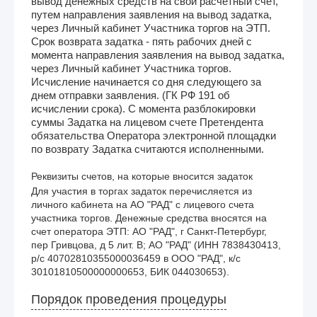
вывод денежных средств на свой расчетный счет,
путем направления заявления на вывод задатка,
через Личный кабинет Участника торгов на ЭТП.
Срок возврата задатка - пять рабочих дней с
момента направления заявления на вывод задатка,
через Личный кабинет Участника торгов.
Исчисление начинается со дня следующего за
днем отправки заявления. (ГК РФ 191 об
исчислении срока). С момента разблокировки
суммы Задатка на лицевом счете Претендента
обязательства Оператора электронной площадки
по возврату Задатка считаются исполненными.
Реквизиты счетов, на которые вносится задаток
Для участия в торгах задаток перечисляется из 
личного кабинета на АО "РАД" с лицевого счета 
участника торгов. Денежные средства вносятся на 
счет оператора ЭТП: АО "РАД", г Санкт-Петербург, 
пер Гривцова, д 5 лит. В; АО "РАД" (ИНН 7838430413, 
р/с 40702810355000036459 в ООО "РАД", к/с 
30101810500000000653, БИК 044030653).
Порядок проведения процедуры