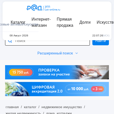
Интернет-
Прямая
Каталог
Долги
Искусств
совые активы
Искусство
магазин
продажа
08 Август 2026
22:07:26
(МСК)
Найти
Расширенный поиск
главная
/
каталог
/
недвижимое имущество
/
жилая недвижимость
/
дома, коттеджи