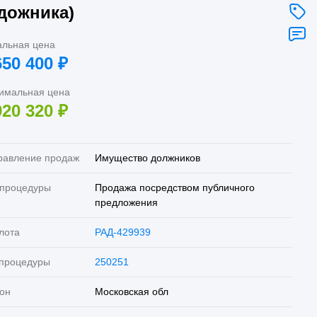
дожника)
альная цена
650 400
₽
имальная цена
920 320
₽
равление продаж
Имущество должников
 процедуры
Продажа посредством публичного
предложения
лота
РАД-429939
 процедуры
250251
он
Московская обл