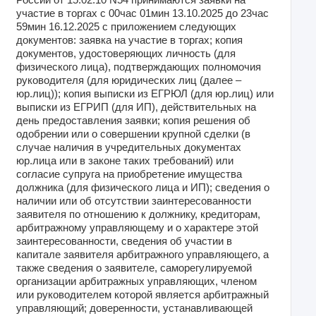
участие в торгах с 00час 01мин 13.10.2025 до 23час
59мин 16.12.2025 с приложением следующих
документов: заявка на участие в торгах; копия
документов, удостоверяющих личность (для
физического лица), подтверждающих полномочия
руководителя (для юридических лиц (далее –
юр.лиц)); копия выписки из ЕГРЮЛ (для юр.лиц) или
выписки из ЕГРИП (для ИП), действительных на
день предоставления заявки; копия решения об
одобрении или о совершении крупной сделки (в
случае наличия в учредительных документах
юр.лица или в законе таких требований) или
согласие супруга на приобретение имущества
должника (для физического лица и ИП); сведения о
наличии или об отсутствии заинтересованности
заявителя по отношению к должнику, кредиторам,
арбитражному управляющему и о характере этой
заинтересованности, сведения об участии в
капитале заявителя арбитражного управляющего, а
также сведения о заявителе, саморегулируемой
организации арбитражных управляющих, членом
или руководителем которой является арбитражный
управляющий; доверенности, устанавливающей