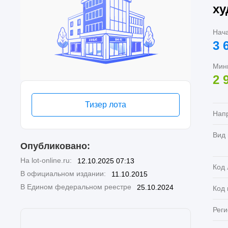
ху
Нач
3 
Мин
2 
Тизер лота
Нап
Вид
Опубликовано:
На lot-online.ru:
12.10.2025 07:13
Код 
В официальном издании:
11.10.2015
В Едином федеральном реестре
25.10.2024
Код
Реги