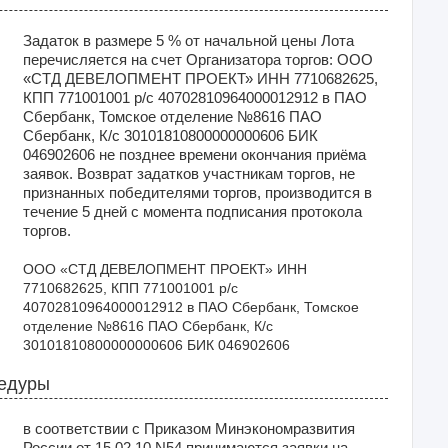
Задаток в размере 5 % от начальной цены Лота
перечисляется на счет Организатора торгов: ООО
«СТД ДЕВЕЛОПМЕНТ ПРОЕКТ» ИНН 7710682625,
КПП 771001001 р/с 40702810964000012912 в ПАО
Сбербанк, Томское отделение №8616 ПАО
Сбербанк, К/с 30101810800000000606 БИК
046902606 не позднее времени окончания приёма
заявок. Возврат задатков участникам торгов, не
признанных победителями торгов, производится в
течение 5 дней с момента подписания протокола
торгов.
ООО «СТД ДЕВЕЛОПМЕНТ ПРОЕКТ» ИНН 
7710682625, КПП 771001001 р/с 
40702810964000012912 в ПАО Сбербанк, Томское 
отделение №8616 ПАО Сбербанк, К/с 
30101810800000000606 БИК 046902606
цедуры
в соответствии с Приказом Минэкономразвития
России от 15.02.10 N54 принимаются заявки на