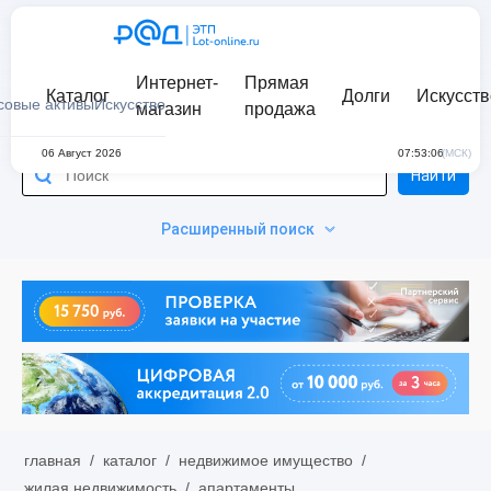
Интернет-
Прямая
Каталог
Долги
Искусств
совые активы
Искусство
магазин
продажа
06 Август 2026
07:53:06
(МСК)
Найти
Расширенный поиск
главная
/
каталог
/
недвижимое имущество
/
жилая недвижимость
/
апартаменты