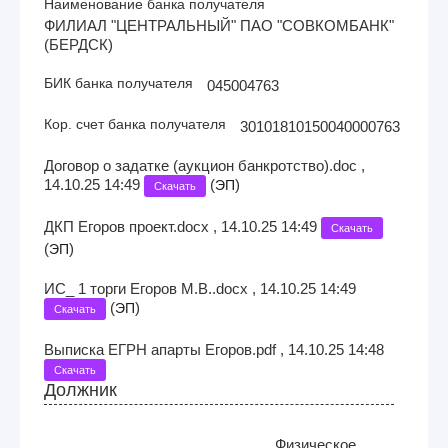
Наименование банка получателя
ФИЛИАЛ "ЦЕНТРАЛЬНЫЙ" ПАО "СОВКОМБАНК"
(БЕРДСК)
БИК банка получателя
045004763
Кор. счет банка получателя
30101810150040000763
Договор о задатке (аукцион банкротство).doc ,
14.10.25 14:49
(
)
ЭП
Скачать
ДКП Егоров проект.docx , 14.10.25 14:49
Скачать
(
)
ЭП
ИС_ 1 торги Егоров М.В..docx , 14.10.25 14:49
(
)
ЭП
Скачать
Выписка ЕГРН апарты Егоров.pdf , 14.10.25 14:48
Скачать
Должник
Физическое