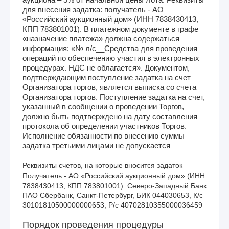
для внесения задатка: получатель - АО
«Российский аукционный дом» (ИНН 7838430413,
КПП 783801001). В платежном документе в графе
«назначение платежа» должна содержаться
информация: «№ л/с__Средства для проведения
операций по обеспечению участия в электронных
процедурах. НДС не облагается». Документом,
подтверждающим поступление задатка на счет
Организатора торгов, является выписка со счета
Организатора торгов. Поступление задатка на счет,
указанный в сообщении о проведении Торгов,
должно быть подтверждено на дату составления
протокола об определении участников Торгов.
Исполнение обязанности по внесению суммы
задатка третьими лицами не допускается
Реквизиты счетов, на которые вносится задаток
Получатель - АО «Российский аукционный дом» (ИНН 
7838430413, КПП 783801001): Северо-Западный Банк 
ПАО Сбербанк, Санкт-Петербург, БИК 044030653, К/с 
30101810500000000653, Р/с 40702810355000036459
Порядок проведения процедуры