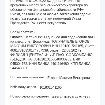
РФ №81 от 01.03.2022 «О дополнительных
временных мерах экономического характера по
обеспечению финансовой стабильности РФ».
Риски, связанные с отказом в заключении сделки
по итогам торгов с учетом положений Указа
Президента РФ, несёт покупатель
Сроки платежей
Оплата – в течение 30 дней со дня подписания ДКП
на спец. счет Должника: ПОЛУЧАТЕЛЬ ЕГОРОВ
МАКСИМ ВИКТОРОВИЧ ИНН 101801541165, Счет:
40817810350174757938, открыт 22.03.2024 в
ФИЛИАЛ "ЦЕНТРАЛЬНЫЙ" ПАО "СОВКОМБАНК"
(БЕРДСК), к/с 30101810150040000763, БИК
045004763, ИНН БАНКА 4401116480, КПП БАНКА
544543001
Получатель платежей
Егоров Максим Викторович
ИНН получателя
101801541165
Номер счета получателя
40817810350174757938