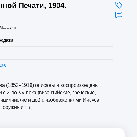
ной Печати, 1904.
Магазин
родажа
836
а (1852–1919) описаны и воспроизведены
с X по XV века (византийские, греческие,
 сицилийские и др.) с изображениями Иисуса
 оружия и т. д.