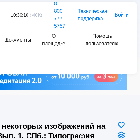
8
800
Техническая
Войти
10:36:10
(МСК)
777
поддержка
5757
О
Помощь
Документы
площадке
пользователю
Найти
 некоторых изображений на
Вып. 1. СПб.: Типография