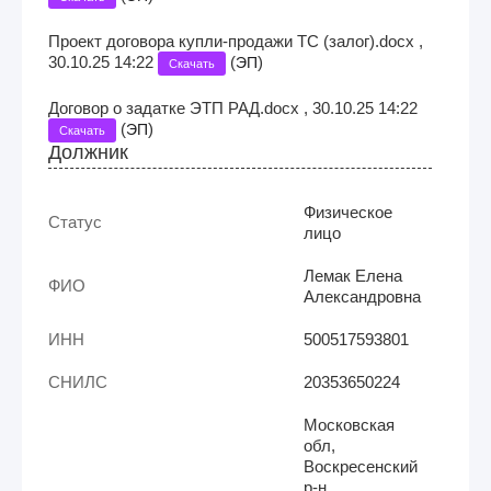
Проект договора купли-продажи ТС (залог).docx ,
30.10.25 14:22
(
)
ЭП
Скачать
Договор о задатке ЭТП РАД.docx , 30.10.25 14:22
(
)
ЭП
Скачать
Должник
Физическое
Статус
лицо
Лемак Елена
ФИО
Александровна
ИНН
500517593801
СНИЛС
20353650224
Московская
обл,
Воскресенский
р-н,