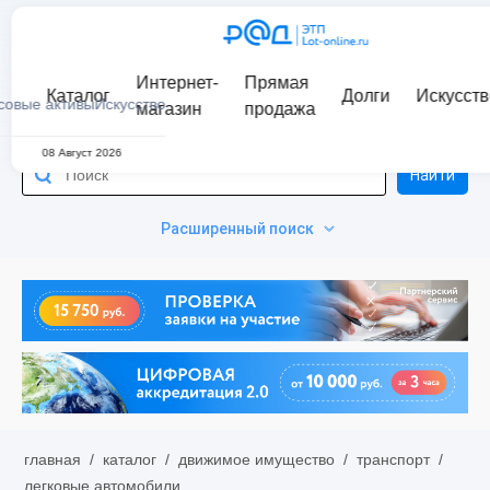
Интернет-
Прямая
Каталог
Долги
Искусств
совые активы
Искусство
магазин
продажа
08 Август 2026
Найти
Расширенный поиск
главная
/
каталог
/
движимое имущество
/
транспорт
/
легковые автомобили