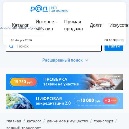
Интернет-
Прямая
Каталог
Долги
Искусств
совые активы
Искусство
магазин
продажа
08 Август 2026
08:10:34
(МСК)
Найти
Расширенный поиск
главная
/
каталог
/
движимое имущество
/
транспорт
/
водный транспорт