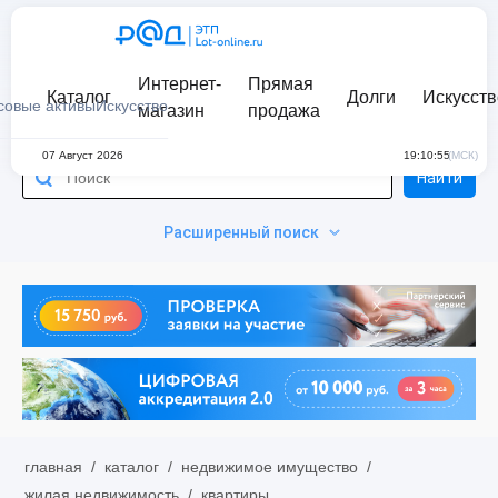
Интернет-
Прямая
Каталог
Долги
Искусств
совые активы
Искусство
магазин
продажа
07 Август 2026
19:10:55
(МСК)
Найти
Расширенный поиск
главная
/
каталог
/
недвижимое имущество
/
жилая недвижимость
/
квартиры