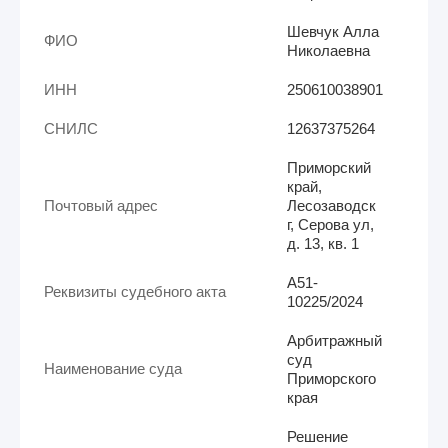
Шевчук Алла
ФИО
Николаевна
ИНН
250610038901
СНИЛС
12637375264
Приморский
край,
Почтовый адрес
Лесозаводск
г, Серова ул,
д. 13, кв. 1
А51-
Реквизиты судебного акта
10225/2024
Арбитражный
суд
Наименование суда
Приморского
края
Решение