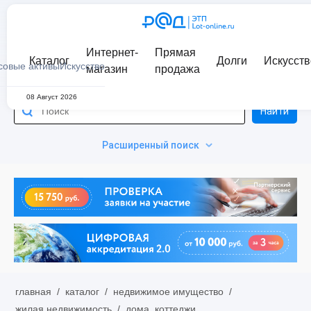
Интернет-
Прямая
Каталог
Долги
Искусств
совые активы
Искусство
магазин
продажа
08 Август 2026
Найти
Расширенный поиск
главная
/
каталог
/
недвижимое имущество
/
жилая недвижимость
/
дома, коттеджи