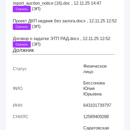
report_auction_notice (16).doc , 12.11.25 14:47
(
)
ЭП
Скачать
Проект ДКП недвиж без залога.docx , 12.11.25 12:52
(
)
ЭП
Скачать
Договор о задатке ЭТП РАД.docx , 12.11.25 12:52
(
)
ЭП
Скачать
Должник
Физическое
Статус
лицо
Бессонова
ФИО
Юлия
Юрьевна
ИНН
643101739797
СНИЛС
12589409288
Саратовская