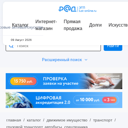
Интернет-
Прямая
Каталог
Долги
Искусств
совые активы
Искусство
магазин
продажа
09 Август 2026
Найти
Расширенный поиск
главная
/
каталог
/
движимое имущество
/
транспорт
/
грузовой транспорт, автобусы, спецтехника