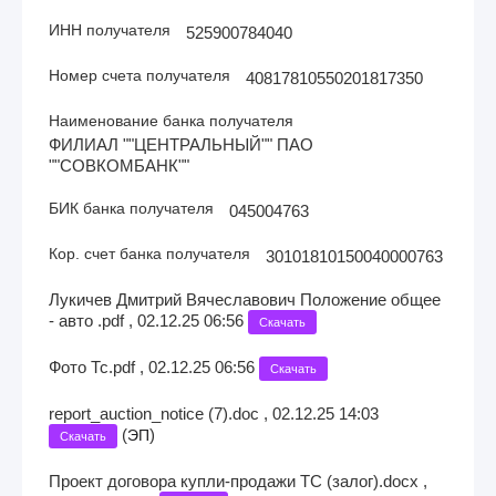
ИНН получателя
525900784040
Номер счета получателя
40817810550201817350
Наименование банка получателя
ФИЛИАЛ ""ЦЕНТРАЛЬНЫЙ"" ПАО
""СОВКОМБАНК""
БИК банка получателя
045004763
Кор. счет банка получателя
30101810150040000763
Лукичев Дмитрий Вячеславович Положение общее
- авто .pdf , 02.12.25 06:56
Скачать
Фото Тс.pdf , 02.12.25 06:56
Скачать
report_auction_notice (7).doc , 02.12.25 14:03
(
)
ЭП
Скачать
Проект договора купли-продажи ТС (залог).docx ,