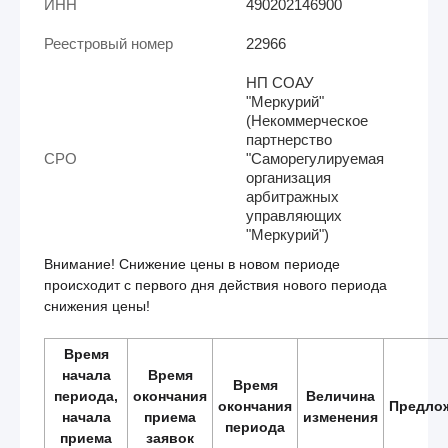
ИНН
490202146900
Реестровый номер
22966
НП СОАУ
"Меркурий"
(Некоммерческое
партнерство
СРО
"Саморегулируемая
организация
арбитражных
управляющих
"Меркурий")
Внимание! Снижение цены в новом периоде
происходит с первого дня действия нового периода
снижения цены!
Время
начала
Время
Время
периода,
окончания
Величина
окончания
Предло
начала
приема
изменения
периода
приема
заявок