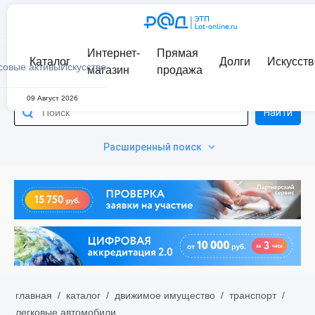
Интернет-
Прямая
Каталог
Долги
Искусств
совые активы
Искусство
магазин
продажа
09 Август 2026
Найти
Расширенный поиск
главная
/
каталог
/
движимое имущество
/
транспорт
/
легковые автомобили