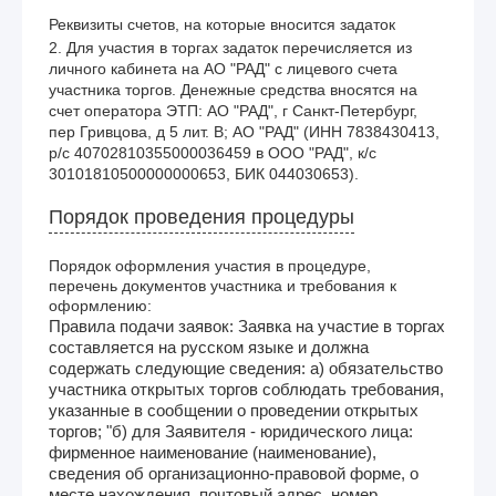
Реквизиты счетов, на которые вносится задаток
2. Для участия в торгах задаток перечисляется из 
личного кабинета на АО "РАД" с лицевого счета 
участника торгов. Денежные средства вносятся на 
счет оператора ЭТП: АО "РАД", г Санкт-Петербург, 
пер Гривцова, д 5 лит. В; АО "РАД" (ИНН 7838430413, 
р/с 40702810355000036459 в ООО "РАД", к/с 
30101810500000000653, БИК 044030653).
Порядок проведения процедуры
Порядок оформления участия в процедуре,
перечень документов участника и требования к
оформлению:
Правила подачи заявок: Заявка на участие в торгах
составляется на русском языке и должна
содержать следующие сведения: а) обязательство
участника открытых торгов соблюдать требования,
указанные в сообщении о проведении открытых
торгов; "б) для Заявителя - юридического лица:
фирменное наименование (наименование),
сведения об организационно-правовой форме, о
месте нахождения, почтовый адрес, номер