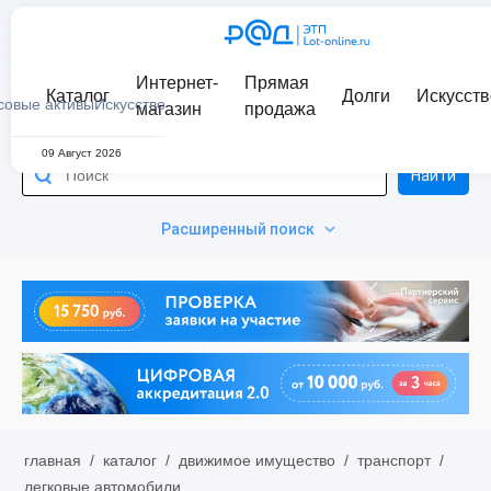
Интернет-
Прямая
Каталог
Долги
Искусств
совые активы
Искусство
магазин
продажа
09 Август 2026
Найти
Расширенный поиск
главная
/
каталог
/
движимое имущество
/
транспорт
/
легковые автомобили