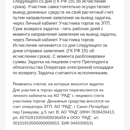
следующего со дня (ГК РФ 191 об исчислении
срока). Участник самостоятельно осуществляет
вывод денежных средств на свой расчетный счет,
путем направления заявления на вывод задатка,
через Личный кабинет Участника торгов на ЭТП.
Срок возврата задатка - пять рабочих дней с
момента направления заявления на вывод задатка,
через Личный кабинет Участника торгов.
Исчисление начинается со дня следующего за
днем отправки заявления. (ГК РФ 191 об
исчислении срока). С момента разблокировки
суммы Задатка на лицевом счете Претендента
обязательства Оператора электронной площадки
по возврату Задатка считаются исполненными.
Реквизиты счетов, на которые вносится задаток
Для участия в торгах задаток перечисляется из 
личного кабинета на АО "РАД" с лицевого счета 
участника торгов. Денежные средства вносятся на 
счет оператора ЭТП: АО "РАД", г Санкт-Петербург, 
пер Гривцова, д 5 лит. В; АО "РАД" (ИНН 7838430413, 
р/с 40702810355000036459 в ООО "РАД", к/с 
30101810500000000653, БИК 044030653). 