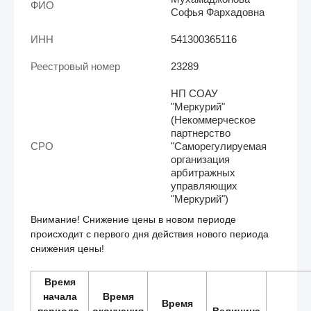
ФИО
Софья Фархадовна
ИНН
541300365116
Реестровый номер
23289
НП СОАУ
"Меркурий"
(Некоммерческое
партнерство
СРО
"Саморегулируемая
организация
арбитражных
управляющих
"Меркурий")
Внимание! Снижение цены в новом периоде
происходит с первого дня действия нового периода
снижения цены!
Время
начала
Время
Время
периода,
окончания
Величина