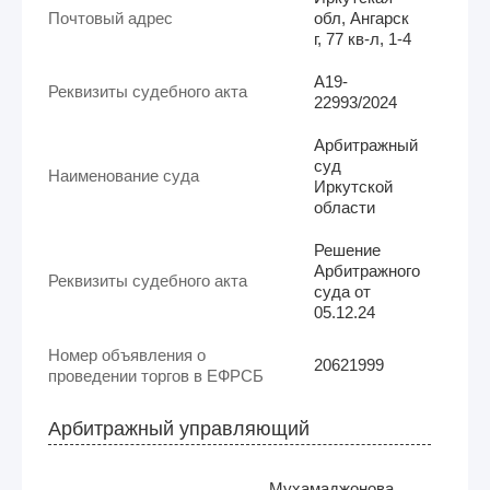
Почтовый адрес
обл, Ангарск
г, 77 кв-л, 1-4
А19-
Реквизиты судебного акта
22993/2024
Арбитражный
суд
Наименование суда
Иркутской
области
Решение
Арбитражного
Реквизиты судебного акта
суда от
05.12.24
Номер объявления о
20621999
проведении торгов в ЕФРСБ
Арбитражный управляющий
Мухамаджонова