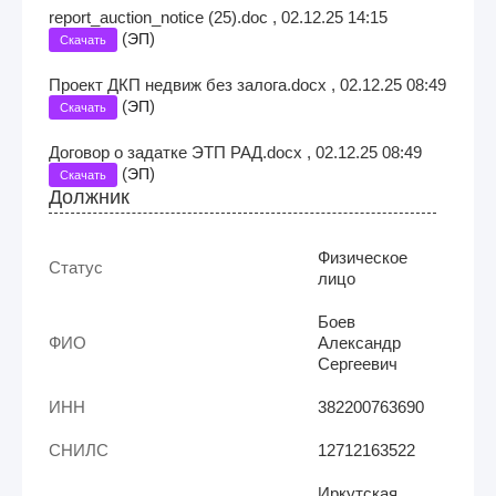
report_auction_notice (25).doc , 02.12.25 14:15
(
)
ЭП
Скачать
Проект ДКП недвиж без залога.docx , 02.12.25 08:49
(
)
ЭП
Скачать
Договор о задатке ЭТП РАД.docx , 02.12.25 08:49
(
)
ЭП
Скачать
Должник
Физическое
Статус
лицо
Боев
ФИО
Александр
Сергеевич
ИНН
382200763690
СНИЛС
12712163522
Иркутская