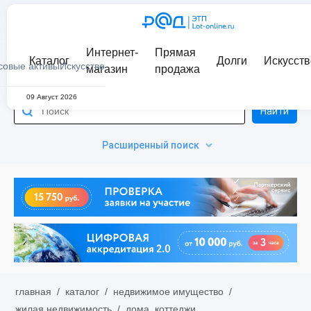
Интернет-
Прямая
Каталог
Долги
Искусств
совые активы
Искусство
магазин
продажа
09 Август 2026
Найти
Расширенный поиск
главная
/
каталог
/
недвижимое имущество
/
жилая недвижимость
/
дома, коттеджи