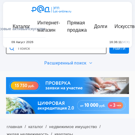
Интернет-
Прямая
Каталог
Долги
Искусств
совые активы
Искусство
магазин
продажа
09 Август 2026
16:36:11
(МСК)
Найти
Расширенный поиск
главная
/
каталог
/
недвижимое имущество
/
жилая недвижимость
/
квартиры