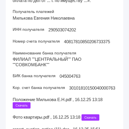
оплата по дкп от ... г. по имуществу ...».
Получатель платежей
Милькова Евгения Николаевна
ИНН получателя
290503074202
Номер счета получателя
40817810850206733375
Наименование банка получателя
ФИЛИАЛ ""ЦЕНТРАЛЬНЫЙ"" ПАО
""СОВКОМБАНК""
БИК банка получателя
045004763
Кор. счет банка получателя
30101810150040000763
Положение Милькова Е.Н.pdf , 16.12.25 13:18
Скачать
Фото квартиры.pdf , 16.12.25 13:18
Скачать