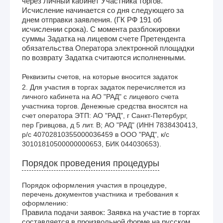
через Личный кабинет Участника торгов.
Исчисление начинается со дня следующего за
днем отправки заявления. (ГК РФ 191 об
исчислении срока). С момента разблокировки
суммы Задатка на лицевом счете Претендента
обязательства Оператора электронной площадки
по возврату Задатка считаются исполненными.
Реквизиты счетов, на которые вносится задаток
2. Для участия в торгах задаток перечисляется из 
личного кабинета на АО "РАД" с лицевого счета 
участника торгов. Денежные средства вносятся на 
счет оператора ЭТП: АО "РАД", г Санкт-Петербург, 
пер Гривцова, д 5 лит. В; АО "РАД" (ИНН 7838430413, 
р/с 40702810355000036459 в ООО "РАД", к/с 
30101810500000000653, БИК 044030653).
Порядок проведения процедуры
Порядок оформления участия в процедуре,
перечень документов участника и требования к
оформлению:
Правила подачи заявок: Заявка на участие в торгах
составляется в произвольной форме на русском