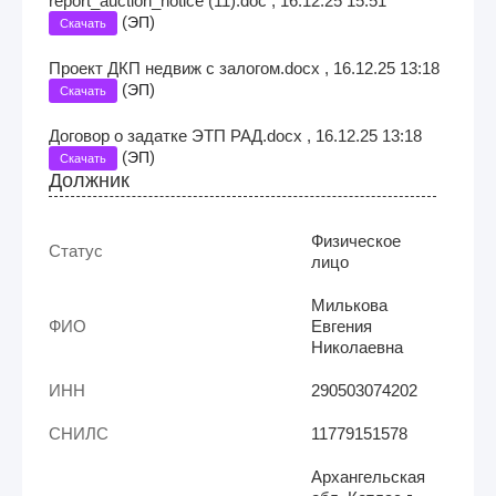
report_auction_notice (11).doc , 16.12.25 15:51
(
)
ЭП
Скачать
Проект ДКП недвиж с залогом.docx , 16.12.25 13:18
(
)
ЭП
Скачать
Договор о задатке ЭТП РАД.docx , 16.12.25 13:18
(
)
ЭП
Скачать
Должник
Физическое
Статус
лицо
Милькова
ФИО
Евгения
Николаевна
ИНН
290503074202
СНИЛС
11779151578
Архангельская