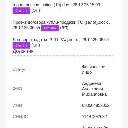
report_auction_notice (19).doc , 26.12.25 15:03
(
)
ЭП
Скачать
Проект договора купли-продажи ТС (залог).docx ,
26.12.25 06:55
(
)
ЭП
Скачать
Договор о задатке ЭТП РАД.docx , 26.12.25 06:54
(
)
ЭП
Скачать
Должник
Физическое
Статус
лицо
Андреева
ФИО
Анастасия
Михайловна
ИНН
690504852992
СНИЛС
11497392682
Тверская обл,