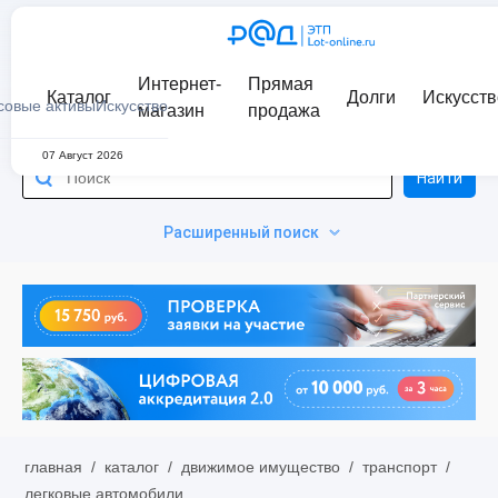
Интернет-
Прямая
Каталог
Долги
Искусств
совые активы
Искусство
магазин
продажа
07 Август 2026
Найти
Расширенный поиск
главная
/
каталог
/
движимое имущество
/
транспорт
/
легковые автомобили