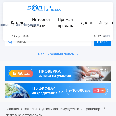
Интернет-
Прямая
Каталог
Долги
Искусств
совые активы
Искусство
магазин
продажа
07 Август 2026
05:12:06
(МСК)
Найти
Расширенный поиск
главная
/
каталог
/
движимое имущество
/
транспорт
/
легковые автомобили