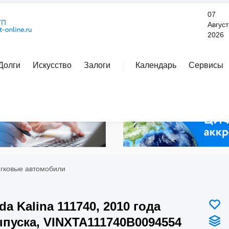
07
Август
2026
Долги
Искусство
Залоги
Календарь
Сервисы
Расширенный поиск
егковые автомобили
da Kalina 111740, 2010 года
пуска, VINXTA111740B0094554