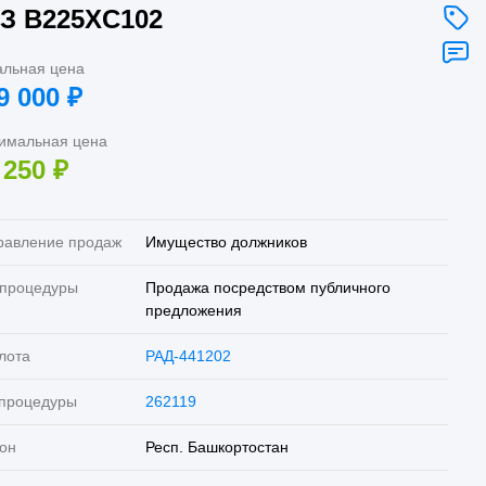
З B225XC102
альная цена
9 000
₽
имальная цена
 250
₽
равление продаж
Имущество должников
 процедуры
Продажа посредством публичного
предложения
лота
РАД-441202
 процедуры
262119
он
Респ. Башкортостан