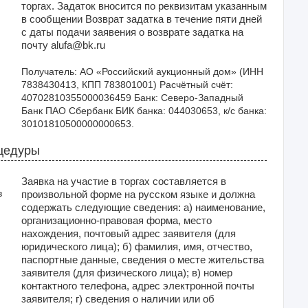
торгах. Задаток вносится по реквизитам указанным
в сообщении Возврат задатка в течение пяти дней
с даты подачи заявения о возврате задатка на
почту alufa@bk.ru
Получатель: АО «Российский аукционный дом» (ИНН 
7838430413, КПП 783801001) Расчётный счёт: 
40702810355000036459 Банк: Северо-Западный 
Банк ПАО Сбербанк БИК банка: 044030653, к/с банка: 
30101810500000000653.
цедуры
Заявка на участие в торгах составляется в
в
произвольной форме на русском языке и должна
содержать следующие сведения: а) наименование,
организационно-правовая форма, место
нахождения, почтовый адрес заявителя (для
юридического лица); б) фамилия, имя, отчество,
паспортные данные, сведения о месте жительства
заявителя (для физического лица); в) номер
контактного телефона, адрес электронной почты
заявителя; г) сведения о наличии или об