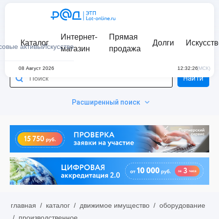
Интернет-
Прямая
Каталог
Долги
Искусств
совые активы
Искусство
магазин
продажа
08 Август 2026
12:32:26
(МСК)
Найти
Расширенный поиск
главная
/
каталог
/
движимое имущество
/
оборудование
/
производственное