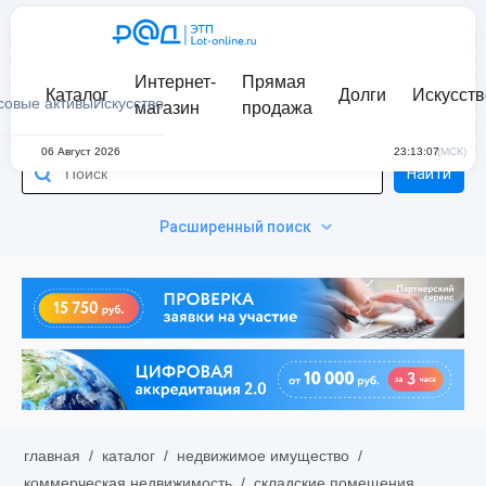
Интернет-
Прямая
Каталог
Долги
Искусств
совые активы
Искусство
магазин
продажа
06 Август 2026
23:13:07
(МСК)
Найти
Расширенный поиск
главная
/
каталог
/
недвижимое имущество
/
коммерческая недвижимость
/
складские помещения