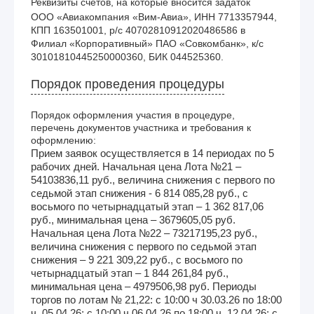
Реквизиты счетов, на которые вносится задаток
ООО «Авиакомпания «Вим-Авиа», ИНН 7713357944, 
КПП 163501001, р/с 40702810912020486586 в 
Филиал «Корпоративный» ПАО «Совкомбанк», к/с 
30101810445250000360, БИК 044525360.
Порядок проведения процедуры
Порядок оформления участия в процедуре,
перечень документов участника и требования к
оформлению:
Прием заявок осуществляется в 14 периодах по 5
рабочих дней. Начальная цена Лота №21 –
54103836,11 руб., величина снижения с первого по
седьмой этап снижения - 6 814 085,28 руб., с
восьмого по четырнадцатый этап – 1 362 817,06
руб., минимальная цена – 3679605,05 руб.
Начальная цена Лота №22 – 73217195,23 руб.,
величина снижения с первого по седьмой этап
снижения – 9 221 309,22 руб., с восьмого по
четырнадцатый этап – 1 844 261,84 руб.,
минимальная цена – 4979506,98 руб. Периоды
торгов по лотам № 21,22: с 10:00 ч 30.03.26 по 18:00
ч. 05.04.26; с 10:00 ч 06.04.26 по 18:00 ч. 12.04.26; с