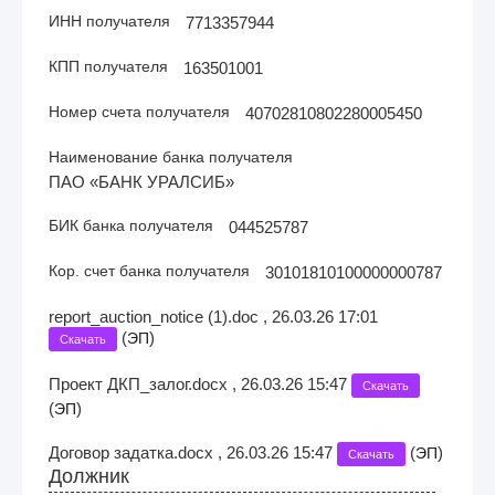
ИНН получателя
7713357944
КПП получателя
163501001
Номер счета получателя
40702810802280005450
Наименование банка получателя
ПАО «БАНК УРАЛСИБ»
БИК банка получателя
044525787
Кор. счет банка получателя
30101810100000000787
report_auction_notice (1).doc , 26.03.26 17:01
(
)
ЭП
Скачать
Проект ДКП_залог.docx , 26.03.26 15:47
Скачать
(
)
ЭП
Договор задатка.docx , 26.03.26 15:47
(
)
ЭП
Скачать
Должник