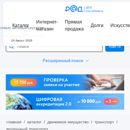
Интернет-
Прямая
Каталог
Долги
Искусств
совые активы
Искусство
магазин
продажа
10 Август 2026
Найти
Расширенный поиск
главная
/
каталог
/
движимое имущество
/
транспорт
/
воздушный транспорт