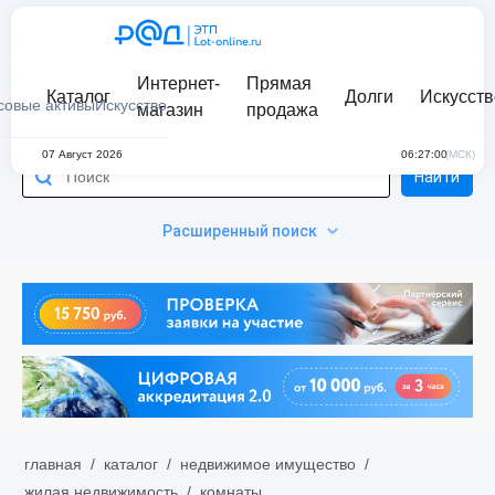
Интернет-
Прямая
Каталог
Долги
Искусств
совые активы
Искусство
магазин
продажа
07 Август 2026
06:27:00
(МСК)
Найти
Расширенный поиск
главная
/
каталог
/
недвижимое имущество
/
жилая недвижимость
/
комнаты