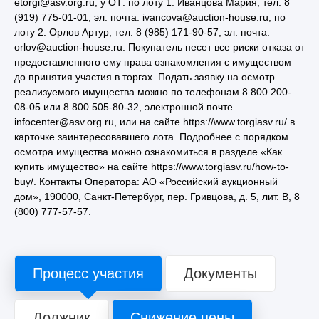
etorgi@asv.org.ru; у ОТ: по лоту 1: Иванцова Мария, тел. 8
(919) 775-01-01, эл. почта: ivancova@auction-house.ru; по
лоту 2: Орлов Артур, тел. 8 (985) 171-90-57, эл. почта:
orlov@auction-house.ru. Покупатель несет все риски отказа от
предоставленного ему права ознакомления с имуществом
до принятия участия в торгах. Подать заявку на осмотр
реализуемого имущества можно по телефонам 8 800 200-
08-05 или 8 800 505-80-32, электронной почте
infocenter@asv.org.ru, или на сайте https://www.torgiasv.ru/ в
карточке заинтересовавшего лота. Подробнее с порядком
осмотра имущества можно ознакомиться в разделе «Как
купить имущество» на сайте https://www.torgiasv.ru/how-to-
buy/. Контакты Оператора: АО «Российский аукционный
дом», 190000, Санкт-Петербург, пер. Гривцова, д. 5, лит. В, 8
(800) 777-57-57.
Процесс участия
Документы
Должник
Снижение цены