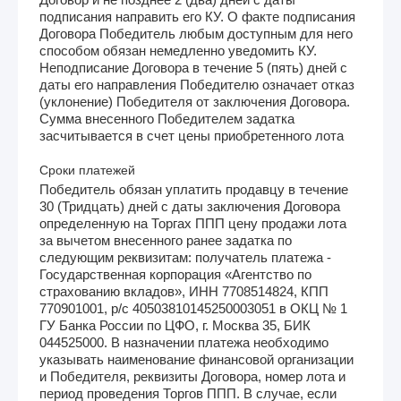
подписания направить его КУ. О факте подписания
Договора Победитель любым доступным для него
способом обязан немедленно уведомить КУ.
Неподписание Договора в течение 5 (пять) дней с
даты его направления Победителю означает отказ
(уклонение) Победителя от заключения Договора.
Сумма внесенного Победителем задатка
засчитывается в счет цены приобретенного лота
Сроки платежей
Победитель обязан уплатить продавцу в течение
30 (Тридцать) дней с даты заключения Договора
определенную на Торгах ППП цену продажи лота
за вычетом внесенного ранее задатка по
следующим реквизитам: получатель платежа -
Государственная корпорация «Агентство по
страхованию вкладов», ИНН 7708514824, КПП
770901001, р/с 40503810145250003051 в ОКЦ № 1
ГУ Банка России по ЦФО, г. Москва 35, БИК
044525000. В назначении платежа необходимо
указывать наименование финансовой организации
и Победителя, реквизиты Договора, номер лота и
период проведения Торгов ППП. В случае, если