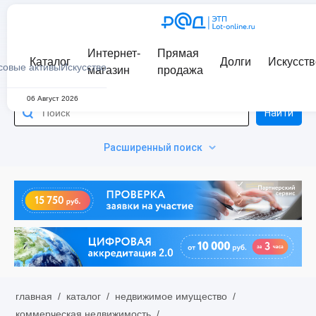
Интернет-
Прямая
Каталог
Долги
Искусств
совые активы
Искусство
магазин
продажа
06 Август 2026
Найти
Расширенный поиск
главная
/
каталог
/
недвижимое имущество
/
коммерческая недвижимость
/