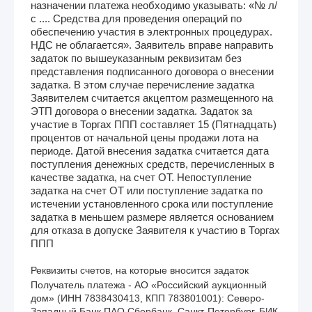
назначении платежа необходимо указывать: «№ л/
с .... Средства для проведения операций по
обеспечению участия в электронных процедурах.
НДС не облагается». Заявитель вправе направить
задаток по вышеуказанным реквизитам без
представления подписанного договора о внесении
задатка. В этом случае перечисление задатка
Заявителем считается акцептом размещенного на
ЭТП договора о внесении задатка. Задаток за
участие в Торгах ППП составляет 15 (Пятнадцать)
процентов от начальной цены продажи лота на
периоде. Датой внесения задатка считается дата
поступления денежных средств, перечисленных в
качестве задатка, на счет ОТ. Непоступление
задатка на счет ОТ или поступление задатка по
истечении установленного срока или поступление
задатка в меньшем размере является основанием
для отказа в допуске Заявителя к участию в Торгах
ППП
Реквизиты счетов, на которые вносится задаток
Получатель платежа - АО «Российский аукционный 
дом» (ИНН 7838430413, КПП 783801001): Северо-
Западный Банк ПАО Сбербанк, Санкт-Петербург, БИК 