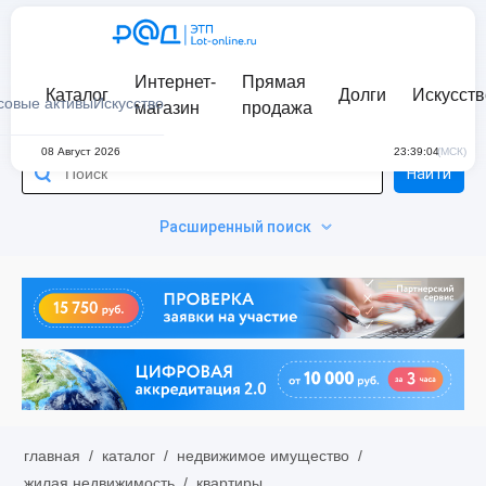
Интернет-
Прямая
Каталог
Долги
Искусств
совые активы
Искусство
магазин
продажа
08 Август 2026
23:39:04
(МСК)
Найти
Расширенный поиск
главная
/
каталог
/
недвижимое имущество
/
жилая недвижимость
/
квартиры